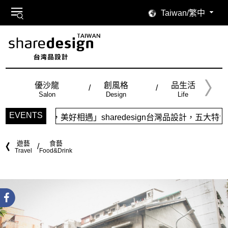
Taiwan/繁中
優沙龍
創風格
品生活
Salon
Design
Life
EVENTS
，美好相遇」sharedesign台灣品設計，五大特色主題，簡潔
遊藝
食藝
Travel
Food&Drink