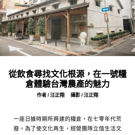
從飲食尋找文化根源，在一號糧
倉體驗台灣農產的魅力
作者 / 汪正翔
攝影 / 汪正翔
一座日據時期所興建的糧倉，在七零年代荒
廢。為了使文化再生，經營團隊立偕生活文