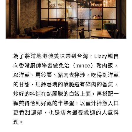
為了將道地港澳美味帶到台灣，Lizzy親自
向香港廚師學習做免治（mince）豬肉飯，
以洋蔥、馬鈴薯、豬肉去拌炒，吃得到洋蔥
的甘甜、馬鈴薯塊的酥脆還有碎肉的香氣，
炒好的料鋪在熱騰騰的白飯上面，再搭配一
顆煎得恰到好處的半熟蛋，以蛋汁拌飯入口
更香甜濃郁，也是店內最受歡迎的人氣料
理。