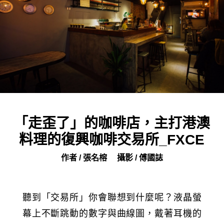
「走歪了」的咖啡店，主打港澳
料理的復興咖啡交易所_FXCE
作者 / 張名榕
攝影 / 傅國誌
聽到「交易所」你會聯想到什麼呢？液晶螢
幕上不斷跳動的數字與曲線圖，戴著耳機的