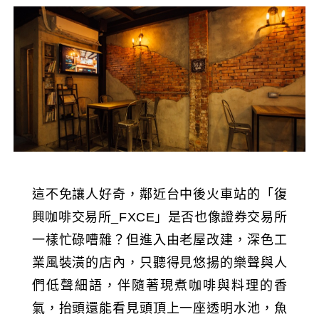
這不免讓人好奇，鄰近台中後火車站的「復
興咖啡交易所_FXCE」是否也像證券交易所
一樣忙碌嘈雜？但進入由老屋改建，深色工
業風裝潢的店內，只聽得見悠揚的樂聲與人
們低聲細語，伴隨著現煮咖啡與料理的香
氣，抬頭還能看見頭頂上一座透明水池，魚