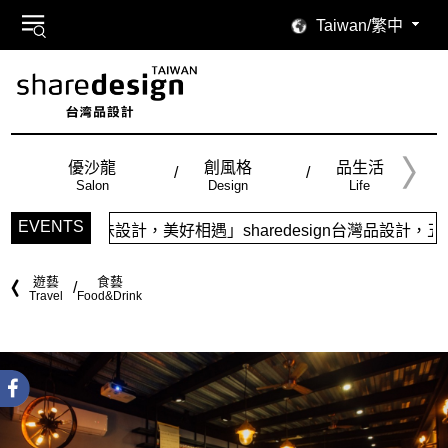
Taiwan/繁中
優沙龍
創風格
品生活
Salon
Design
Life
EVENTS
計，美好相遇」sharedesign台灣品設計，五大特色主題，
遊藝
食藝
Travel
Food&Drink