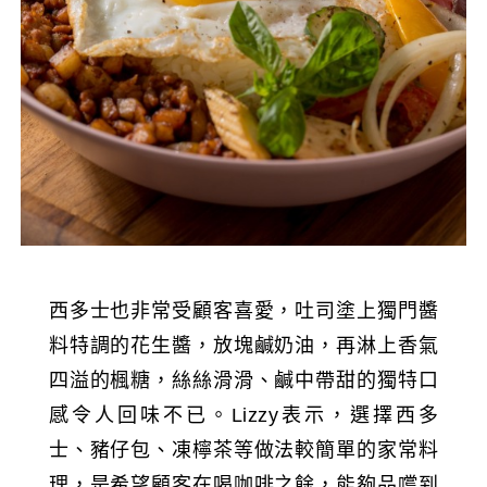
西多士也非常受顧客喜愛，吐司塗上獨門醬
料特調的花生醬，放塊鹹奶油，再淋上香氣
四溢的楓糖，絲絲滑滑、鹹中帶甜的獨特口
感令人回味不已。Lizzy表示，選擇西多
士、豬仔包、凍檸茶等做法較簡單的家常料
理，是希望顧客在喝咖啡之餘，能夠品嚐到