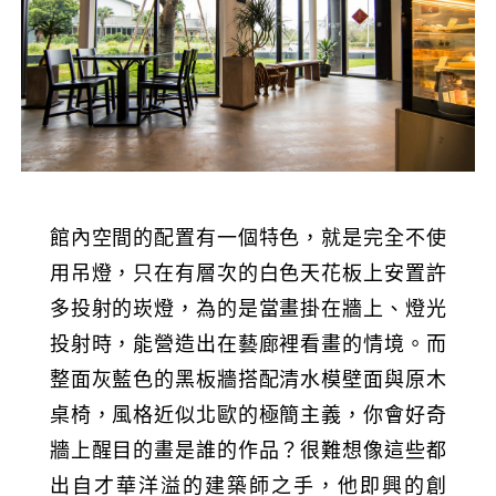
館內空間的配置有一個特色，就是完全不使
用吊燈，只在有層次的白色天花板上安置許
多投射的崁燈，為的是當畫掛在牆上、燈光
投射時，能營造出在藝廊裡看畫的情境。而
整面灰藍色的黑板牆搭配清水模壁面與原木
桌椅，風格近似北歐的極簡主義，你會好奇
牆上醒目的畫是誰的作品？很難想像這些都
出自才華洋溢的建築師之手，他即興的創