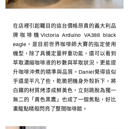
在店裡引起矚目的這台價格昂貴的義大利品
牌咖啡機Victoria Arduino VA388 black
eagle，是目前世界咖啡師大賽的指定使用
機型，除了具備定量秤重功能，還可以看到
萃取濃縮咖啡液的秒數與萃取狀況，更能提
升咖啡沖煮的精準與品質。Daniel覺得這似
乎還是平凡了些，乾脆把機身外殼拆下，將
白鐵的材質烤漆成鮮黃色，立刻跳脫為獨一
無二的「黃色黑鷹」也成了一個焦點，好比
畫龍點睛般閃亮了整間咖啡館。