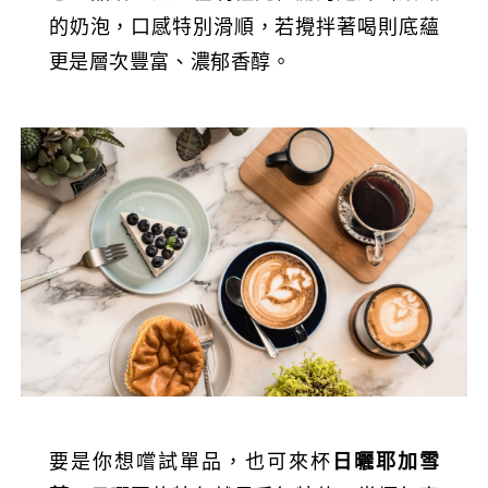
的奶泡，口感特別滑順，若攪拌著喝則底蘊
更是層次豐富、濃郁香醇。
要是你想嚐試單品，也可來杯
日曬耶加雪