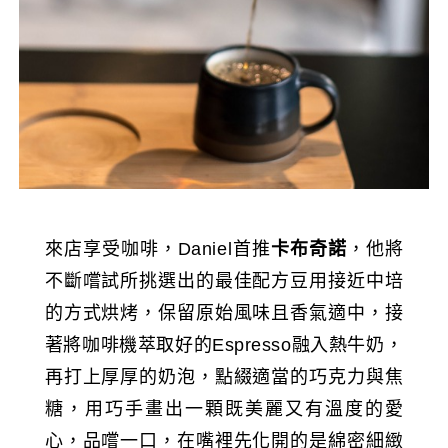
來店享受咖啡，Daniel首推
卡布奇諾
，他將
不斷嚐試所挑選出的最佳配方豆用接近中培
的方式烘烤，保留原始風味且香氣適中，接
著將咖啡機萃取好的Espresso融入熱牛奶，
再打上厚厚的奶泡，點綴適當的巧克力與焦
糖，用巧手畫出一顆既美麗又有溫度的愛
心，品嚐一口，在嘴裡先化開的是綿密細緻