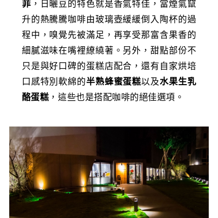
菲
，日曬豆的特色就是香氣特佳，當煙氣竄
升的熱騰騰咖啡由玻璃壺緩緩倒入陶杯的過
程中，嗅覺先被滿足，再享受那富含果香的
細膩滋味在嘴裡繚繞著。另外，甜點部份不
只是與好口碑的蛋糕店配合，還有自家烘培
口感特別軟綿的
半熟蜂蜜蛋糕
以及
水果生乳
酪蛋糕
，這些也是搭配咖啡的絕佳選項。