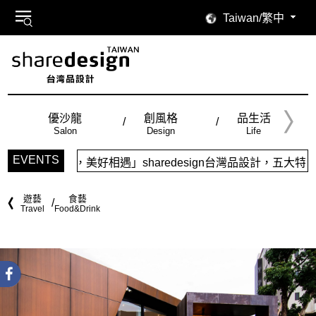
Taiwan/繁中
優沙龍
創風格
品生活
Salon
Design
Life
EVENTS
相遇」sharedesign台灣品設計，五大特色主題，簡潔視覺
遊藝
食藝
Travel
Food&Drink