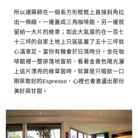
所以建築師在一個長方形框框上直接斜角拉
出一條線，一邊蓋成三角咖啡館，另一邊就
留給一大片的綠意；如此大氣度的在一百七
十三坪的自家土地上只區區蓋了五十三坪就
心滿意足。當你有機會於日落時分，坐在咖
啡館裡一整排落地窗前，看著金黃色陽光灑
上這片漂亮的綠草茵時，就算是只啜飲一口
剛萃取好的Espresso，心裡也會激盪出那份
美好與甘甜。