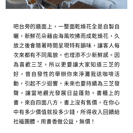
吧台旁的牆面上，一整面乾燥花全是自製自
曬，新鮮花朵藉由海風吹拂而成乾燥花，久
放之後會隨著時間呈現特有韻味，讓客人每
次來都有不同風貌，也增添不少新鮮感。因
為喜歡三芝，所以更要讓大家知道三芝的
好，曾自發性的舉辦你來淨灘我送咖啡活
動，引起不少迴響，未來也要持續為三芝發
聲，讓當地觀光發展日益篷勃。書櫃上的
書，來自四面八方，書上沒有售價，在你心
中有多少價值就投多少錢，所得收入回饋給
社福團體，用書香做公益，無價！