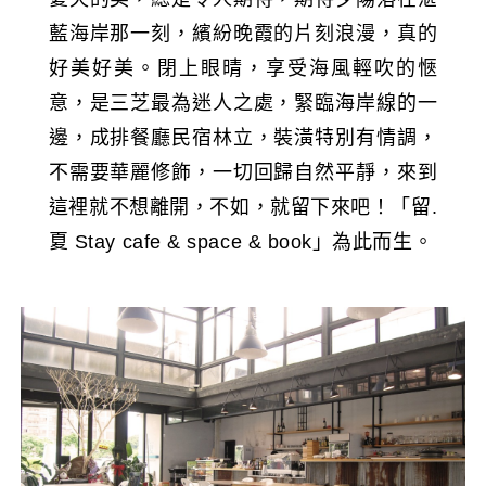
藍海岸那一刻，繽紛晚霞的片刻浪漫，真的
好美好美。閉上眼晴，享受海風輕吹的愜
意，是三芝最為迷人之處，緊臨海岸線的一
邊，成排餐廳民宿林立，裝潢特別有情調，
不需要華麗修飾，一切回歸自然平靜，來到
這裡就不想離開，不如，就留下來吧！「留.
夏 Stay cafe & space & book」為此而生。