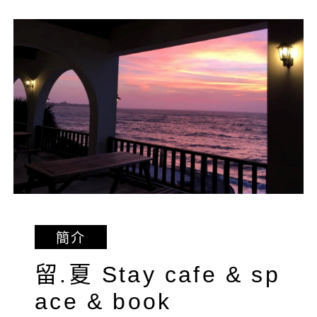
簡介
留.夏 Stay cafe & sp
ace & book