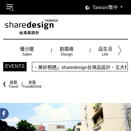
Taiwan/繁中
優沙龍
創風格
品生活
Salon
Design
Life
EVENTS
美好相遇」sharedesign台灣品設計，五大特色主題，簡潔
遊藝
食藝
Travel
Food&Drink