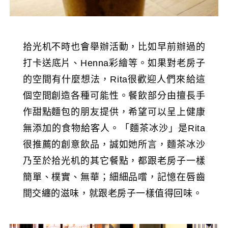
拾光机不時也會舉辦活動，比如早前辦過的
打卡送底片、Henna彩繪等。如果對老房子
的空間有什麼想法，Rita很歡迎人們來給這
個空間創造各種可能性。餐飲部分由擅長手
作甜點麵包的朋友提供，希望可以呈上健康
無添加的食物給客人。「麵茶冰沙」是Rita
很推薦的創意飲品，誠如她所言，麵茶冰沙
乃至於拾光机的其它餐點，都跟老房子一樣
簡單、樸實、無華；細細品嚐，記憶在唇齒
間交纏的滋味，就跟老房子一樣值得回味。