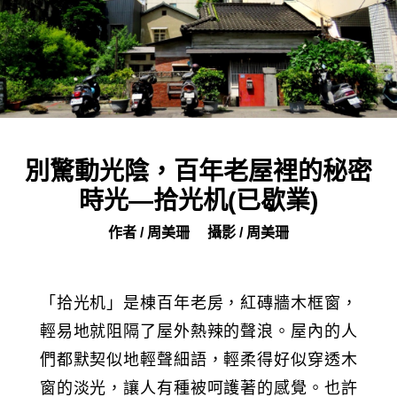
別驚動光陰，百年老屋裡的秘密
時光—拾光机(已歇業)
作者 / 周美珊
攝影 / 周美珊
「拾光机」是棟百年老房，紅磚牆木框窗，
輕易地就阻隔了屋外熱辣的聲浪。屋內的人
們都默契似地輕聲細語，輕柔得好似穿透木
窗的淡光，讓人有種被呵護著的感覺。也許