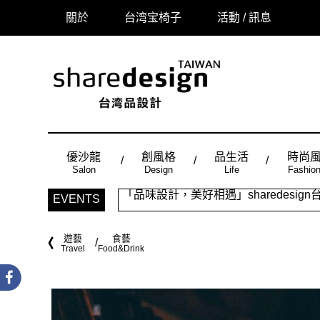
關於
台湾宝椅子
活動 / 訊息
優沙龍
創風格
品生活
時尚
Salon
Design
Life
Fashio
「品味設計，美好相遇」sharedes
EVENTS
時尚風：Made in Taiwan， 
遊藝
食藝
Travel
Food&Drink