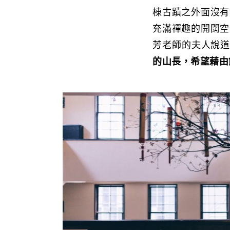
棟古蹟之外面沒有
充滿禪趣的開闊空
芳老師的夫人說
的山長，希望藉由