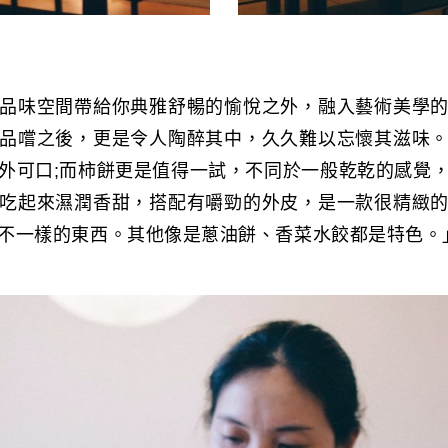
品味空間帶給你典雅舒暢的愉悅之外，融入藝術美學
品嚐之後，更是令人陶醉其中，久久難以忘懷其滋味
外可口;而柿餅更是值得一試，不同於一般乾乾的感覺
吃起來濕潤香甜，搭配有嚼勁的外皮，是一款很精緻
不一樣的東西。其他像是蔥油餅、香菜水餃都是特色。