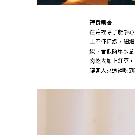
禪食飄香
在這裡除了能靜心
上不僅精緻，細細
線，看似簡單卻意
肉挖去加上紅豆，
讓客人來這裡吃到