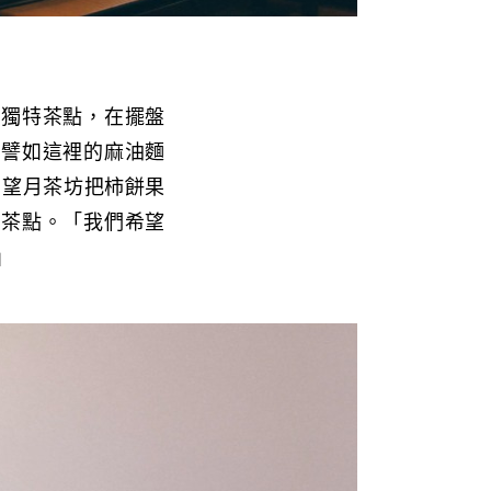
的獨特茶點，在擺盤
。譬如這裡的麻油麵
，望月茶坊把柿餅果
的茶點。「我們希望
」