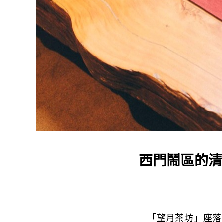
西門鬧區的清
「望月茶坊」座落