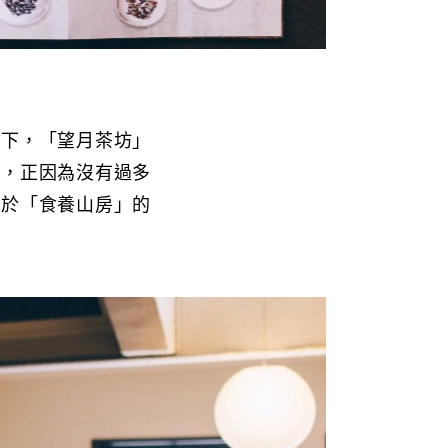
之下，「望月茶坊」
面，正因為沒有過多
自於「食養山房」的