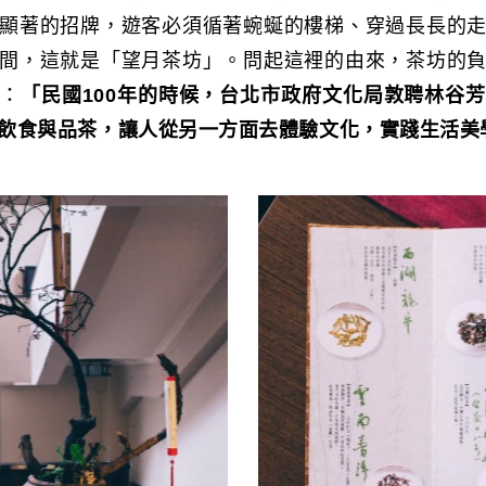
顯著的招牌，遊客必須循著蜿蜒的樓梯、穿過長長的
間，這就是「望月茶坊」。問起這裡的由來，茶坊的
道：
「民國100年的時候，台北市政府文化局敦聘林谷
飲食與品茶，讓人從另一方面去體驗文化，實踐生活美