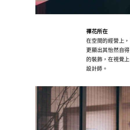
禪花所在
在空間的經營上，
更顯出其怡然自得
的裝飾，在視覺上
設計師。