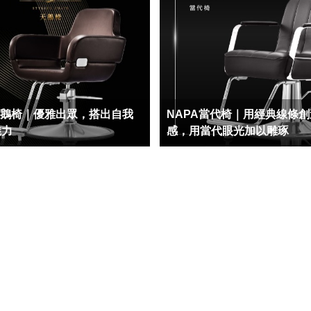
天鵝椅｜優雅出眾，搭出自我
NAPA當代椅｜用經典線條
魅力
感，用當代眼光加以雕琢