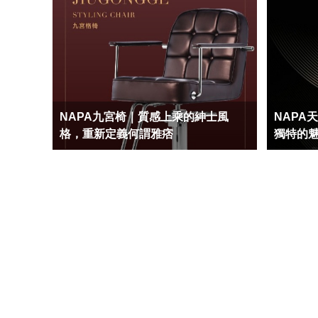
NAPA九宮椅｜質感上乘的紳士風
NAPA
格，重新定義何謂雅痞
獨特的