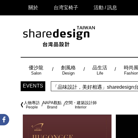
關於
台湾宝椅子
活動 / 訊息
優沙龍
創風格
品生活
時尚
Salon
Design
Life
Fashio
EVENTS
「品味設計，美好相遇」sharedes
人物專訪
NAPA觀點
空間・建築設計師
People
Brand
Interior