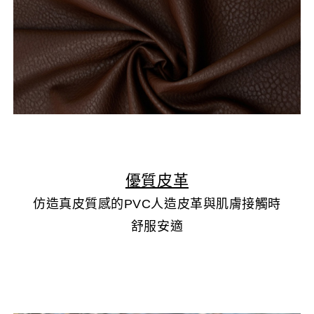
▲
優質皮革
仿造真皮質感的PVC人造皮革與肌膚接觸時
舒服安適