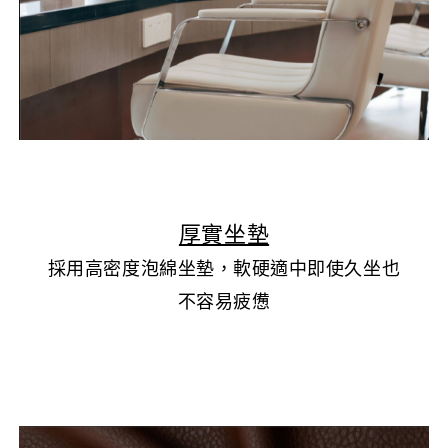
▲
厚實坐墊
採用高密度泡綿坐墊，軟硬適中即使久坐也
不容易疲憊