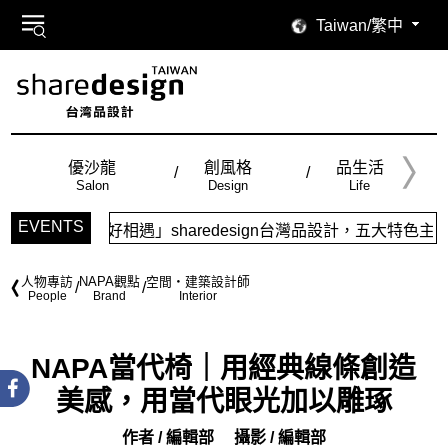
Taiwan/繁中
優沙龍
創風格
品生活
Salon
Design
Life
EVENTS
相遇」sharedesign台灣品設計，五大特色主題，簡潔視覺配
人物專訪
NAPA觀點
空間・建築設計師
People
Brand
Interior
NAPA當代椅｜用經典線條創造
美感，用當代眼光加以雕琢
作者 / 編輯部
攝影 / 編輯部