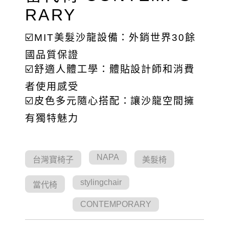
RARY
☑️MIT美髮沙龍設備：外銷世界30餘
國品質保證
☑️舒適人體工學：體貼設計師和消費
者使用感受
☑️皮色多元隨心搭配：讓沙龍空間擁
有獨特魅力
NAPA
台灣寶椅子
美髮椅
stylingchair
當代椅
CONTEMPORARY