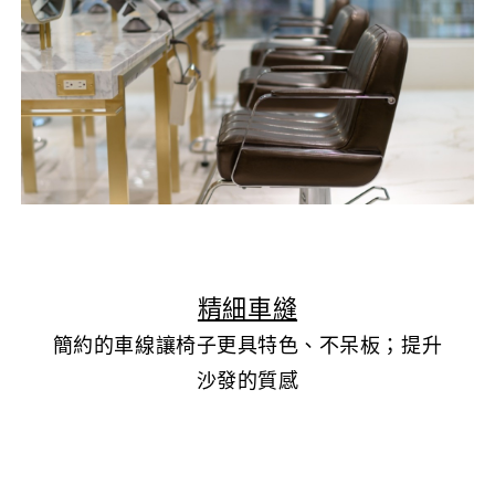
▲
精細車縫
簡約的車線讓椅子更具特色、不呆板；提升
沙發的質感