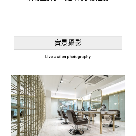
實景攝影
Live-action photography