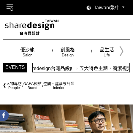
Taiwan/繁中
優沙龍
創風格
品生活
Salon
Design
Life
EVENTS
sign台灣品設計，五大特色主題，簡潔視覺配色，帶給你最舒適的
人物專訪
NAPA觀點
空間・建築設計師
People
Brand
Interior