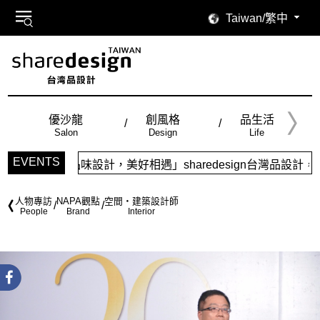
Taiwan/繁中
優沙龍
創風格
品生活
Salon
Design
Life
EVENTS
「品味設計，美好相遇」sharedesign台灣品設計，五大特色
人物專訪
NAPA觀點
空間・建築設計師
People
Brand
Interior