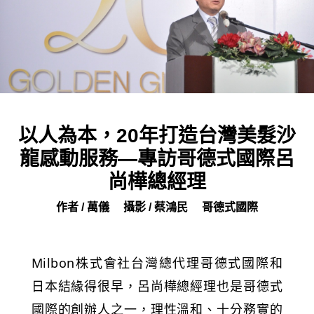
以人為本，20年打造台灣美髮沙
龍感動服務—專訪哥德式國際呂
尚樺總經理
作者 / 萬儀
攝影 / 蔡鴻民
哥德式國際
Milbon株式會社台灣總代理哥德式國際和
日本結緣得很早，呂尚樺總經理也是哥德式
國際的創辦人之一，理性溫和、十分務實的