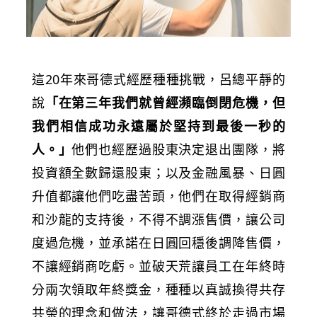
這20年來哥德式經歷種種挑戰，呂總平靜的
說
「在第三年我們就曾經瀕臨倒閉危機，但
我們相信成功永遠屬於堅持到最後一秒的
人。」
他們也經歷過股東決定退出團隊，將
投資額全數歸還股東；以及金融風暴、日圓
升值都讓他們吃盡苦頭，他們在取得經銷商
和沙龍的支持後，不得不調漲售價，讓公司
度過危機，並承諾在日圓回穩後調降售價，
不讓經銷商吃虧。並破天荒讓員工在年終時
分兩次領取年終獎金，種種以真誠換得共存
共榮的理念和做法，讓哥德式終於走過市場