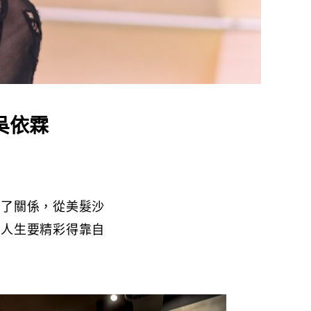
吳依霖
不了關係，從美髮沙
明人生要精彩得靠自