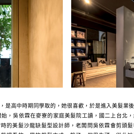
，是高中時期同學取的，她很喜歡，於是進入美髮業
開始，吳依霖在麥寮的家庭美髮院工讀，國二上台北
當時的美髮沙龍缺髮型設計師，老闆問吳依霖會剪頭髮