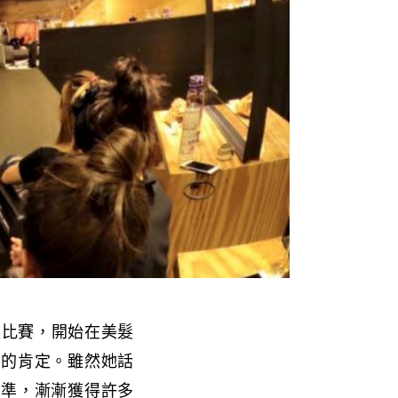
型比賽，開始在美髮
客的肯定。雖然她話
精準，漸漸獲得許多