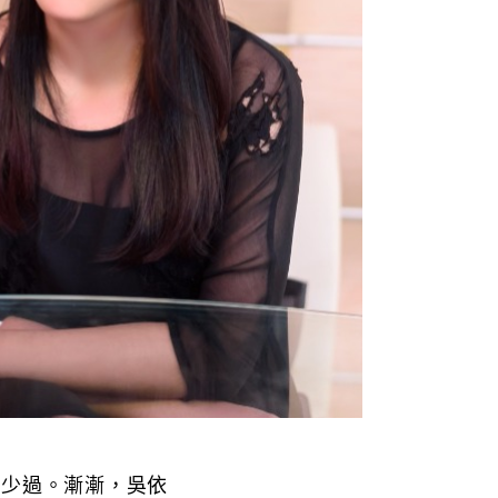
沒少過。漸漸，吳依