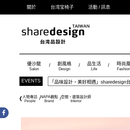
關於
台湾宝椅子
活動 / 訊息
優沙龍
創風格
品生活
時尚
Salon
Design
Life
Fashio
「品味設計，美好相遇」sharedes
EVENTS
時尚風：Made in Taiwan， 
人物專訪
NAPA觀點
空間・建築設計師
People
Brand
Interior