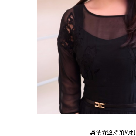
吳依霖堅持預約制