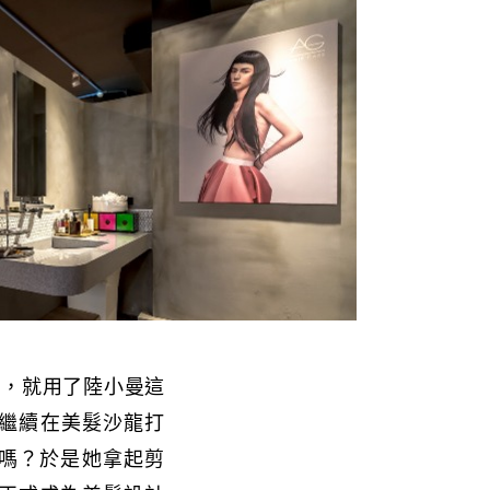
後，就用了陸小曼這
，繼續在美髮沙龍打
嗎？於是她拿起剪