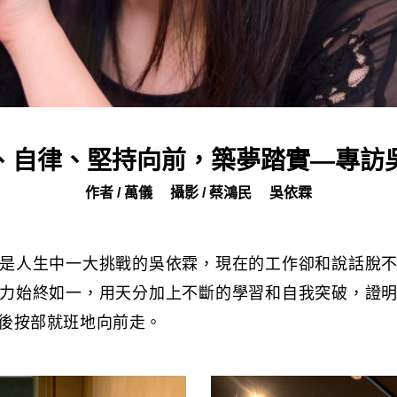
、自律、堅持向前，築夢踏實—專訪
作者 / 萬儀
攝影 / 蔡鴻民
吳依霖
是人生中一大挑戰的吳依霖，現在的工作卻和說話脫
力始終如一，用天分加上不斷的學習和自我突破，證
後按部就班地向前走。