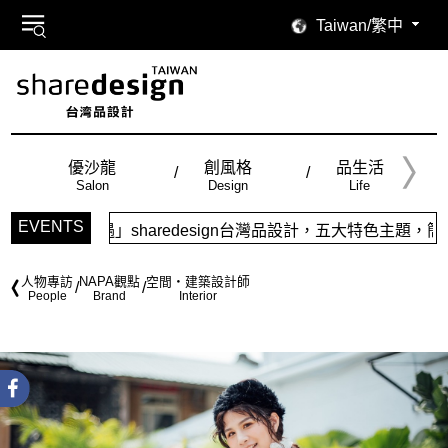
Taiwan/繁中
優沙龍
創風格
品生活
Salon
Design
Life
EVENTS
ign台灣品設計，五大特色主題，簡潔視覺配色，帶給你最舒適的閱
人物專訪
NAPA觀點
空間・建築設計師
People
Brand
Interior