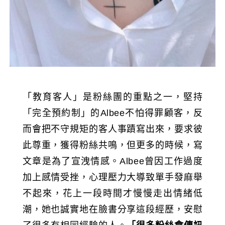
「教育客人」是粉絲團的重點之一，堅持
「完全預約制」的Albee不怕得罪顧客，反
而會把不守規矩的客人事蹟寫出來，要求彼
此尊重，獲得粉絲共鳴，但更多的時候，寫
文章是為了宣洩情感。Albee曾因工作過度
加上感情受挫，心理壓力大導致單手發麻舉
不起來，花上一段時間才慢慢走出情緒低
潮，她也誠實地在臉書分享這段經歷，安慰