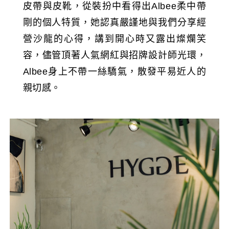
皮帶與皮靴，從裝扮中看得出Albee柔中帶
剛的個人特質，她認真嚴謹地與我們分享經
營沙龍的心得，講到開心時又露出燦爛笑
容，儘管頂著人氣網紅與招牌設計師光環，
Albee身上不帶一絲驕氣，散發平易近人的
親切感。