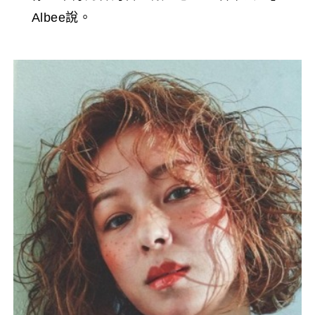
Albee說。