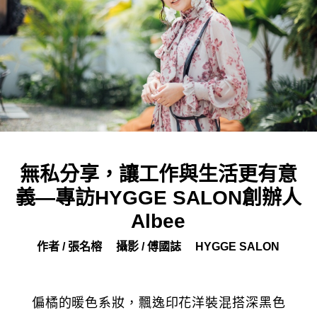
無私分享，讓工作與生活更有意
義—專訪HYGGE SALON創辦人
Albee
作者 / 張名榕
攝影 / 傅國誌
HYGGE SALON
偏橘的暖色系妝，飄逸印花洋裝混搭深黑色