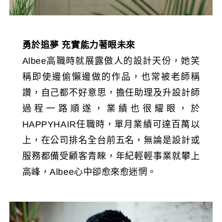
勇於追夢 充實能力著眼未來
Albee高職時就展露傲人的設計天份，她笑
稱即使邊偷懶邊做的作品，也常被老師稱
讚，自己都不好意思，擔任助理及升設計師
過程一路順遂，業績也很耀眼，於
HAPPYHAIR任職時，單月業績可達百萬以
上，在公司排名全台前五名，無論是設計或
服務都備受顧客青睞，年紀輕輕事業就攀上
高峰，Albee心中卻愈來愈迷惘。