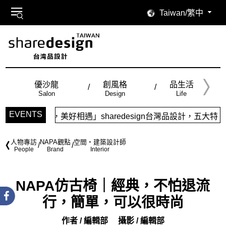
Taiwan/繁中
優沙龍
創風格
品生活
Salon
Design
Life
EVENTS
計，美好相遇」sharedesign台灣品設計，五大特色主題，
人物專訪
NAPA觀點
空間・建築設計師
People
Brand
Interior
NAPA仿古椅｜經典，不怕退流
行，簡單，可以很時尚
作者 / 編輯部
攝影 / 編輯部