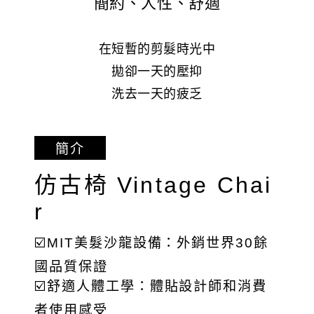
簡約、人性、舒適
在短暫的剪髮時光中
拋卻一天的壓抑
洗去一天的疲乏
簡介
仿古椅 Vintage Chai
r
☑️MIT美髮沙龍設備：外銷世界30餘
國品質保證
☑️舒適人體工學：體貼設計師和消費
者使用感受