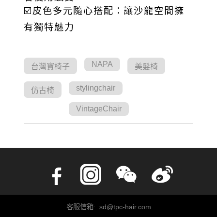
☑️皮色多元隨心搭配：讓沙龍空間擁
有獨特魅力
NAPA
台灣寶椅子
美髮椅
stylingchair
仿古椅
VintageChair
客服信箱: sd@tpc-hair.com