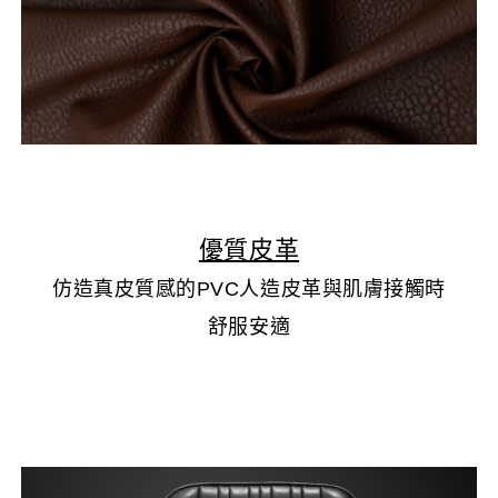
▲
優質皮革
仿造真皮質感的PVC人造皮革與肌膚接觸時
舒服安適