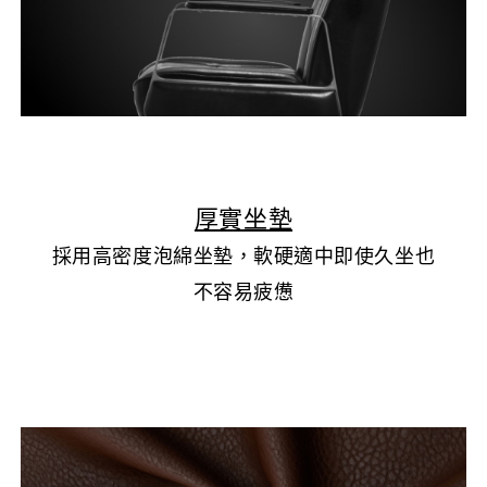
▲
厚實坐墊
採用高密度泡綿坐墊，軟硬適中即使久坐也
不容易疲憊