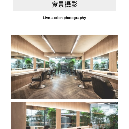
實景攝影
Live-action photography