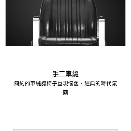
▲
手工車縫
簡約的車縫讓椅子重現懷舊、經典的時代氛
圍