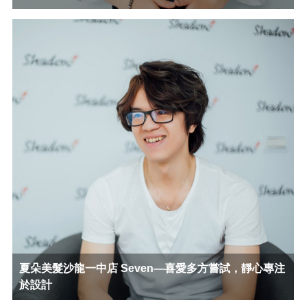
夏朵美髮沙龍一中店 Seven—喜愛多方嘗試，靜心專注
於設計