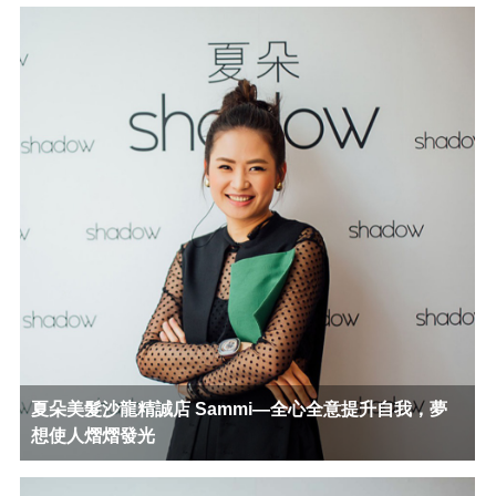
夏朵美髮沙龍精誠店 Sammi—全心全意提升自我，夢
想使人熠熠發光