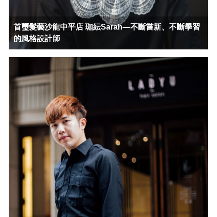
首璽髮藝沙龍中平店 珈紜Sarah—不斷嘗新、不斷學習
的風格設計師