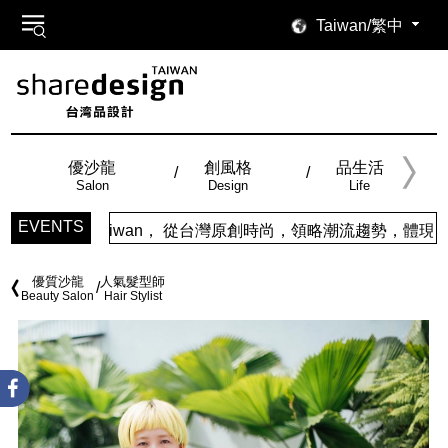
Taiwan/繁中
優沙龍
創風格
品生活
Salon
Design
Life
EVENTS
舒適的閱讀感受。
an， 從台灣原創時尚，領略潮流趨勢，體現個人穿搭品味。
優質沙龍
人氣髮型師
Beauty Salon
Hair Stylist