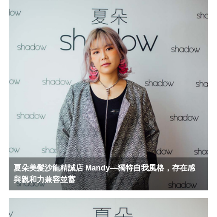
夏朵美髮沙龍精誠店 Mandy—獨特自我風格，存在感
與親和力兼容並蓄