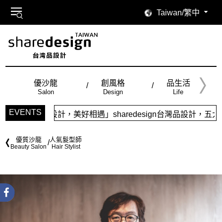
Taiwan/繁中
優沙龍
創風格
品生活
Salon
Design
Life
EVENTS
，美好相遇」sharedesign台灣品設計，五大特色主題，簡
優質沙龍
人氣髮型師
Beauty Salon
Hair Stylist