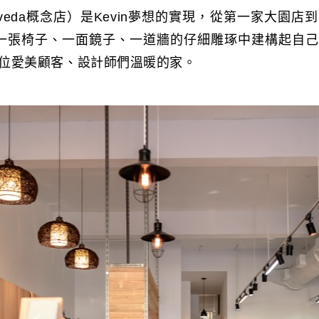
veda概念店）是Kevin夢想的實現，從第一家大園店
n從一張椅子、一面鏡子、一道牆的仔細雕琢中建構起自
位愛美顧客、設計師們溫暖的家。