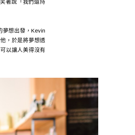
n笑著說「我們還持
夢想出發，Kevin
引他，於是將夢想透
味可以讓人美得沒有