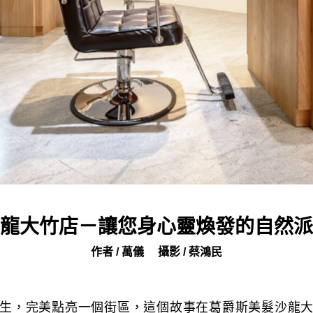
龍大竹店－讓您身心靈煥發的自然派
作者 / 萬儀
攝影 / 蔡鴻民
生，完美點亮一個街區，這個故事在葛爵斯美髮沙龍