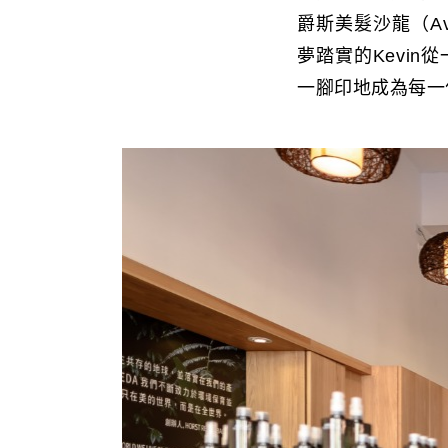
爵斯美髮沙龍（A
夢踏實的Kevi
一腳印地成為每一