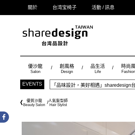
關於
台湾宝椅子
活動 / 訊息
優沙龍
創風格
品生活
時尚
Salon
Design
Life
Fashio
「品味設計，美好相遇」sharedes
EVENTS
時尚風：Made in Taiwan， 
優質沙龍
人氣髮型師
Beauty Salon
Hair Stylist