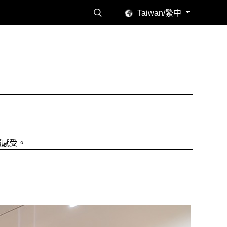
Taiwan/繁中
讀感受。