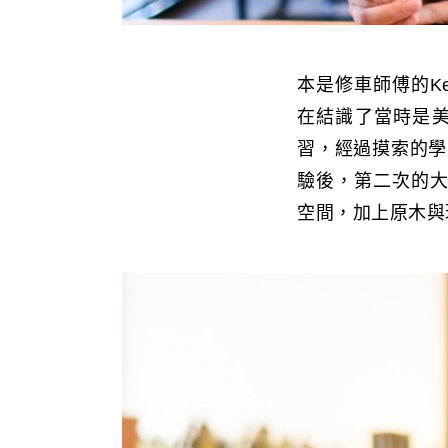
本是修車師傅的K
在結識了當時是
習，經過摸索的學
驗後，第二次的大
空間，加上原木與