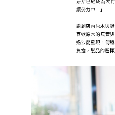
爵斯已經成為大竹
續努力中。」
談到店內原木與綠意
喜歡原木的真實與
過沙龍呈現，傳遞
負擔，髮品的選擇