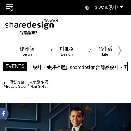
Taiwan/繁中
優沙龍
創風格
品生活
Salon
Design
Life
EVENTS
計，美好相遇」sharedesign台灣品設計，五大特色主題，
優質沙龍
人氣髮型師
Beauty Salon
Hair Stylist