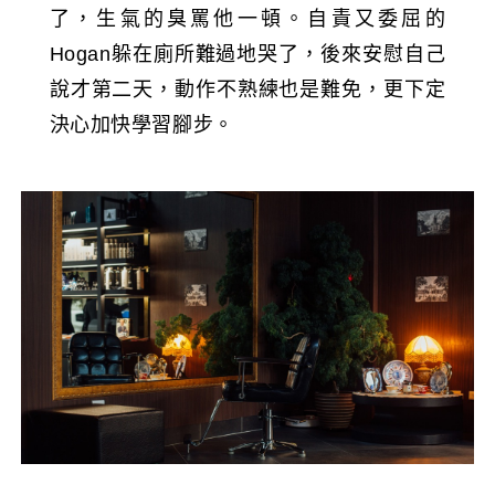
了，生氣的臭罵他一頓。自責又委屈的
Hogan躲在廁所難過地哭了，後來安慰自己
說才第二天，動作不熟練也是難免，更下定
決心加快學習腳步。