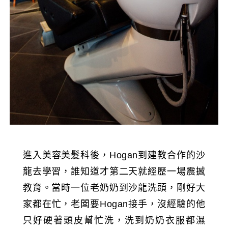
進入美容美髮科後，Hogan到建教合作的沙
龍去學習，誰知道才第二天就經歷一場震撼
教育。當時一位老奶奶到沙龍洗頭，剛好大
家都在忙，老闆要Hogan接手，沒經驗的他
只好硬著頭皮幫忙洗，洗到奶奶衣服都濕