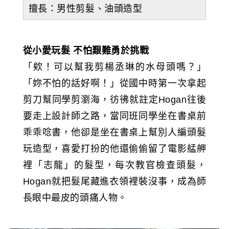
擅長：男性剪髮、油頭造型
從小愛玩髮
不怕艱難勇於挑戰
「欸！可以幫我剪楊丞琳的水母頭嗎？」
「妳不怕的話好啊！」從國中時第一次拿起
剪刀幫同學剪瀏海，彷彿就註定Hogan往後
要走上設計師之路，當同班同學坐在書桌前
乖乖唸書，他卻是坐在書桌上幫別人編頭髮
玩造型，喜愛打扮的他還偷偷留了電影艋舺
裡「志龍」的髮型，每次教官檢查頭髮，
Hogan就把髮尾藏進衣領裡裝沒事，成為師
長眼中最皮的頭痛人物。