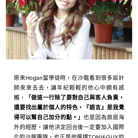
原來Hogan當學徒時，在沙龍看到很多設計
師來來去去，讓年紀輕輕的他心中頗有感
觸，
「做這一行除了要對自己與客人負責，
還要找出屬於個人的特色，『語言』是我覺
得可以幫自己加分的點。」
也是因為旅居海
外的經歷，讓他決定回台後一定要加入國際
化的沙龍團隊，也正是他選擇TONI&GUY的