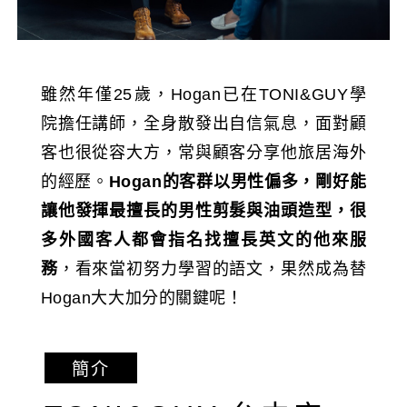
雖然年僅25歲，Hogan已在TONI&GUY學
院擔任講師，全身散發出自信氣息，面對顧
客也很從容大方，常與顧客分享他旅居海外
的經歷。
Hogan
的客群以男性偏多，剛好能
讓他發揮最擅長的男性剪髮與油頭造型，很
多外國客人都會指名找擅長英文的他來服
務
，看來當初努力學習的語文，果然成為替
Hogan大大加分的關鍵呢！
簡介