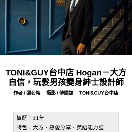
TONI&GUY台中店 Hogan－大方
自信，玩髮男孩變身紳士設計師
作者 / 張名榕
攝影 / 傅國誌
TONI&GUY台中店
資歷：11年
特色：大方、熱愛分享、英語能力強