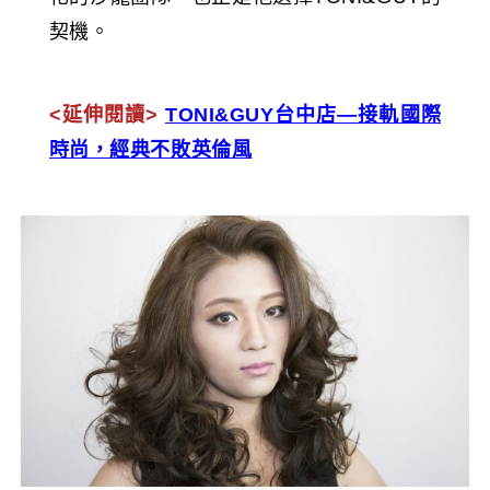
契機。
<延伸閱讀>
TONI&GUY台中店—接軌國際
時尚，經典不敗英倫風