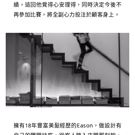
績，這回他覺得心安理得，同時決定今後不
再參加比賽，將全副心力投注於顧客身上。
擁有18年豐富美髮經歷的Eason，做設計有