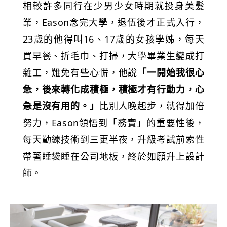
相較許多同行在少男少女時期就投身美髮
業，Eason念完大學，退伍後才正式入行，
23歲的他得叫16、17歲的女孩學姊，每天
買早餐、折毛巾、打掃，大學畢業生變成打
雜工，難免有些心慌，他說
「一開始我很心
急，後來轉化成積極，積極才有行動力，心
急是沒有用的。」
比別人晚起步，就得加倍
努力，Eason領悟到「務實」的重要性後，
每天勤練技術到三更半夜，升級考試前索性
帶著睡袋睡在公司地板，終於如願升上設計
師。