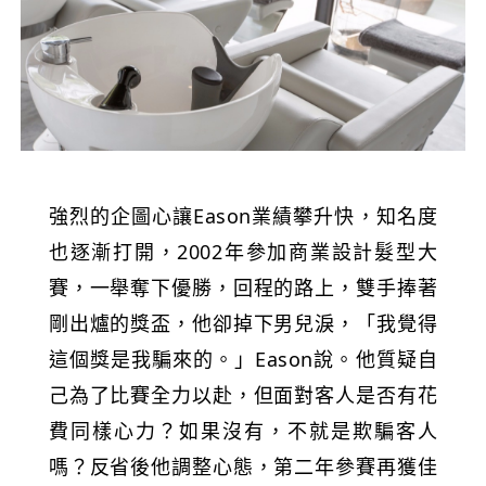
強烈的企圖心讓Eason業績攀升快，知名度
也逐漸打開，2002年參加商業設計髮型大
賽，一舉奪下優勝，回程的路上，雙手捧著
剛出爐的獎盃，他卻掉下男兒淚，「我覺得
這個獎是我騙來的。」Eason說。他質疑自
己為了比賽全力以赴，但面對客人是否有花
費同樣心力？如果沒有，不就是欺騙客人
嗎？反省後他調整心態，第二年參賽再獲佳