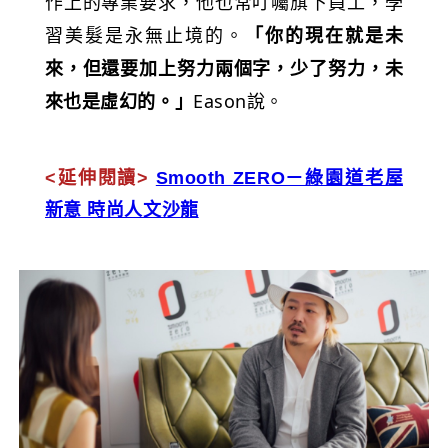
作上的專業要求，他也常叮囑旗下員工，學
習美髮是永無止境的。
「你的現在就是未
來，但還要加上努力兩個字，少了努力，未
來也是虛幻的。」
Eason說。
<延伸閱讀>
Smooth ZERO－綠園道老屋
新意 時尚人文沙龍