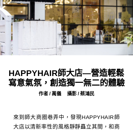
HAPPYHAIR師大店—營造輕鬆
寫意氣氛，創造獨一無二的體驗
作者 / 萬儀
攝影 / 蔡鴻民
來到師大商圈巷弄中，發現HAPPYHAIR師
大店以清新率性的風格靜靜矗立其間，和商