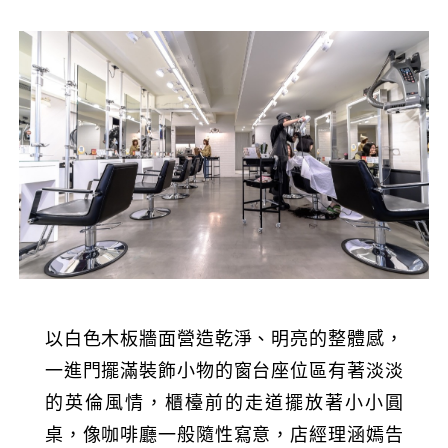
以白色木板牆面營造乾淨、明亮的整體感，
一進門擺滿裝飾小物的窗台座位區有著淡淡
的英倫風情，櫃檯前的走道擺放著小小圓
桌，像咖啡廳一般隨性寫意，店經理涵嫣告