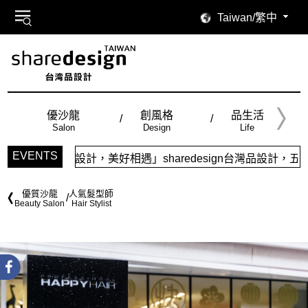
Taiwan/繁中
優沙龍
創風格
品生活
Salon
Design
Life
EVENTS
味設計，美好相遇」sharedesign台灣品設計，五大特色主
優質沙龍
人氣髮型師
Beauty Salon
Hair Stylist