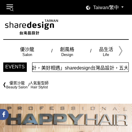
Taiwan/繁中
優沙龍
創風格
品生活
Salon
Design
Life
EVENTS
美好相遇」sharedesign台灣品設計，五大特色主題，簡潔
優質沙龍
人氣髮型師
Beauty Salon
Hair Stylist