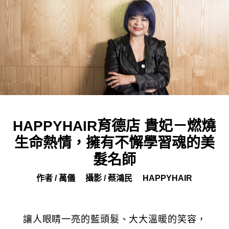
HAPPYHAIR育德店 貴妃－燃燒
生命熱情，擁有不懈學習魂的美
髮名師
作者 / 萬儀
攝影 / 蔡鴻民
HAPPYHAIR
讓人眼睛一亮的藍頭髮、大大溫暖的笑容，