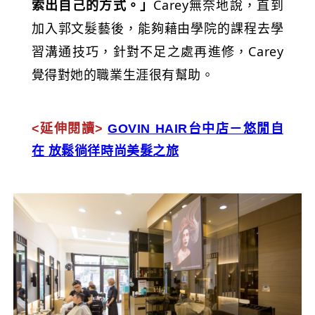
索出自己的方式。」
Carey無奈地說，直到
加入郭文髮藝後，能夠藉由學院的課程去學
習溝通技巧，針對不足之處再進修，Carey
覺得對她的職業生涯很有幫助。
<延伸閱讀>
GOVIN HAIR台中店－悠閒自
在 放鬆徜徉時尚美髮之旅