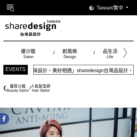
Taiwan/繁中
優沙龍
創風格
品生活
Salon
Design
Life
EVENTS
設計，美好相遇」sharedesign台灣品設計，五大特色主題，
優質沙龍
人氣髮型師
Beauty Salon
Hair Stylist