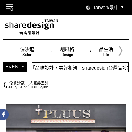
Taiwan/繁中
優沙龍
創風格
品生活
Salon
Design
Life
EVENTS
「品味設計，美好相遇」sharedesign台灣品設計，五
優質沙龍
人氣髮型師
Beauty Salon
Hair Stylist