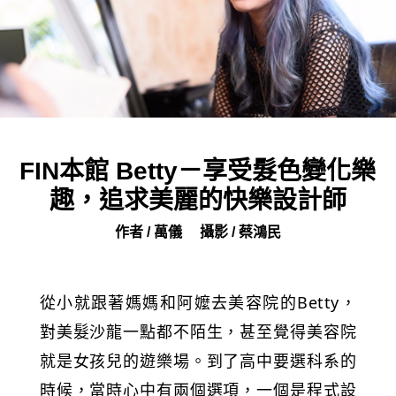
FIN本館 Betty－享受髮色變化樂
趣，追求美麗的快樂設計師
作者 / 萬儀
攝影 / 蔡鴻民
從小就跟著媽媽和阿嬤去美容院的Betty，
對美髮沙龍一點都不陌生，甚至覺得美容院
就是女孩兒的遊樂場。到了高中要選科系的
時候，當時心中有兩個選項，一個是程式設