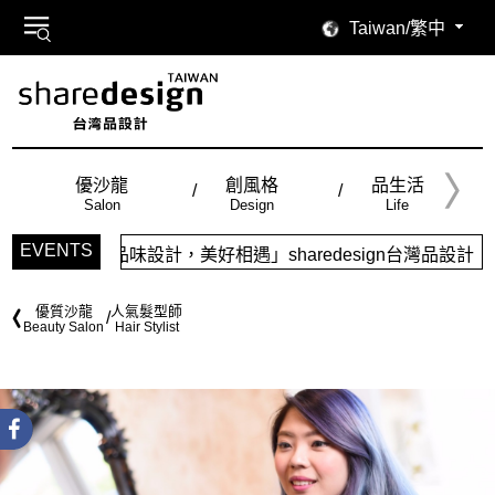
Taiwan/繁中
優沙龍
創風格
品生活
Salon
Design
Life
EVENTS
品味設計，美好相遇」sharedesign台灣品設計，五大特色
優質沙龍
人氣髮型師
Beauty Salon
Hair Stylist