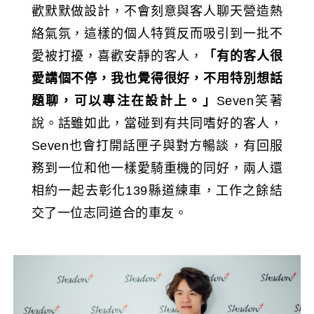
歡默默做設計，不會刻意與客人聊天營造熱
絡氣氛，這樣的個人特質反而吸引到一批不
愛被打擾，喜歡安靜的客人，
「有的客人很
愛講個不停，我也覺得很好，不用特別想話
題聊，可以專注在設計上。」
Seven笑著
說。話雖如此，當碰到有共同嗜好的客人，
Seven也會打開話匣子與對方暢談，有回服
務到一位和他一樣愛騎重機的同好，兩人還
相約一起去彰化139縣道練車，工作之餘結
交了一位志同道合的車友。