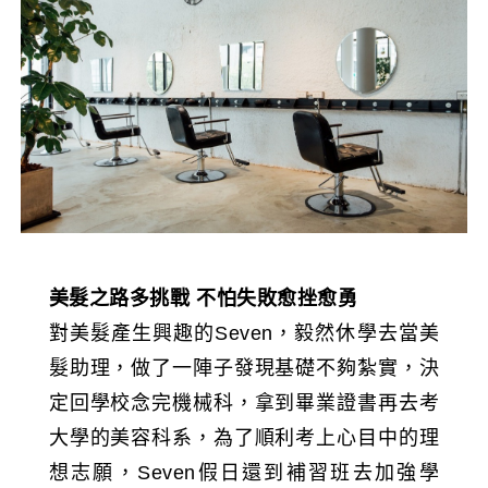
美髮之路多挑戰
不怕失敗愈挫愈勇
對美髮產生興趣的Seven，毅然休學去當美
髮助理，做了一陣子發現基礎不夠紮實，決
定回學校念完機械科，拿到畢業證書再去考
大學的美容科系，為了順利考上心目中的理
想志願，Seven假日還到補習班去加強學