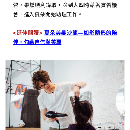
習，果然順利錄取，唸到大四時藉著實習機
會，進入夏朵開始助理工作。
<延伸閱讀>
夏朵美髮沙龍—如影隨形的陪
伴，勾勒自信與美麗