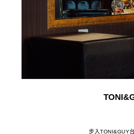
TONI
步入TONI&G