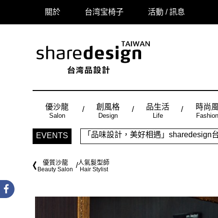
關於
台湾宝椅子
活動 / 訊息
優沙龍
創風格
品生活
時尚
Salon
Design
Life
Fashio
「品味設計，美好相遇」sharedes
EVENTS
時尚風：Made in Taiwan， 
優質沙龍
人氣髮型師
Beauty Salon
Hair Stylist