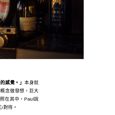
敦的感覺。」
本身就
的概念做發想，巨大
在其中，Paul說
心對待。