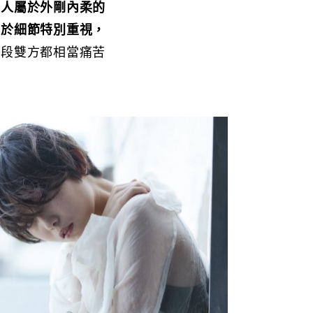
灣人屬於外剛內柔的
對於細節特別重視，
一段雙方都相當痛苦