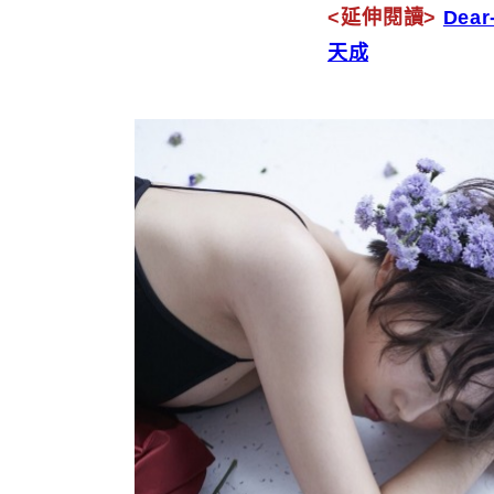
<延伸閱讀>
Dea
天成