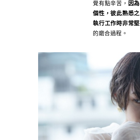
覺有點辛苦，
因為
個性，彼此熟悉之
執行工作時非常堅
的磨合過程。