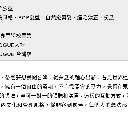
析臉型
美風格、BOB髮型、自然捲剪髮、縮毛矯正、燙髮
美容專門學校畢業
LOGUE入社
LOGUE 台灣店
，帶著夢想勇闖台灣，從美髮的軸心出發，看見世界
ki，擁有一個自由的靈魂，不喜歡開會的壓力，覺得在
想法，寧可一對一的傾聽和溝通。這樣的互動方式，遂成為
要的店內文化和管理風格，從顧客到夥伴，每個人的想法