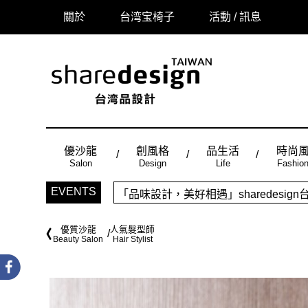
關於
台湾宝椅子
活動 / 訊息
優沙龍
創風格
品生活
時尚
Salon
Design
Life
Fashio
「品味設計，美好相遇」sharedes
EVENTS
時尚風：Made in Taiwan， 
優質沙龍
人氣髮型師
Beauty Salon
Hair Stylist