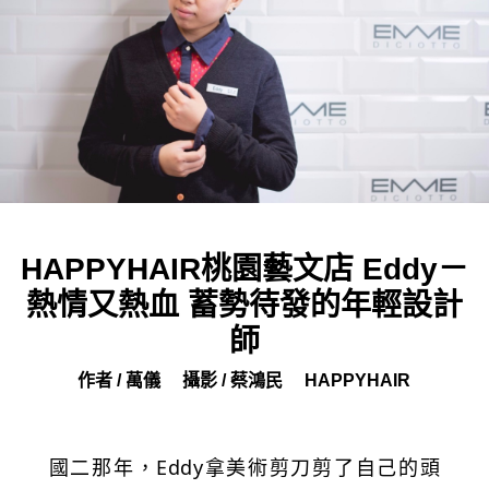
HAPPYHAIR桃園藝文店 Eddy－
熱情又熱血 蓄勢待發的年輕設計
師
作者 / 萬儀
攝影 / 蔡鴻民
HAPPYHAIR
國二那年，Eddy拿美術剪刀剪了自己的頭