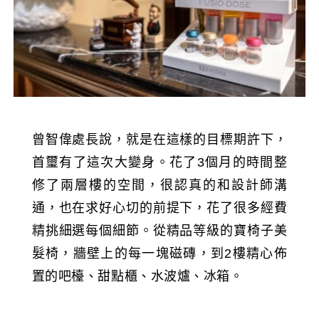
曾智偉處長說，就是在這樣的目標期許下，
首璽有了這次大變身。花了3個月的時間整
修了兩層樓的空間，很認真的和設計師溝
通，也在求好心切的前提下，花了很多經費
精挑細選每個細節。從精品等級的寶椅子美
髮椅，牆壁上的每一塊磁磚，到2樓精心佈
置的吧檯、甜點櫃、水波爐、冰箱。