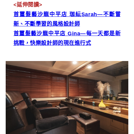
<延伸閱讀>
首璽髮藝沙龍中平店 珈紜Sarah—不斷嘗
新、不斷學習的風格設計師
首璽髮藝沙龍中平店 Gina—每一天都是新
挑戰，快樂設計師的現在進行式