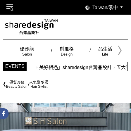
Taiwan/繁中
優沙龍
創風格
品生活
Salon
Design
Life
EVENTS
美好相遇」sharedesign台灣品設計，五大特色主題，簡潔
優質沙龍
人氣髮型師
Beauty Salon
Hair Stylist