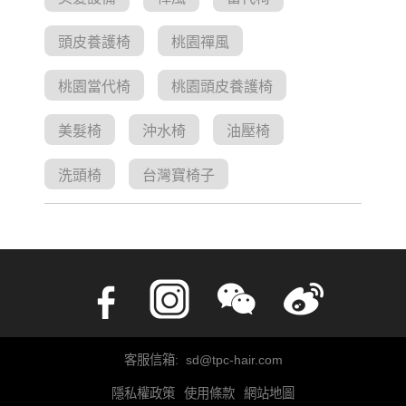
頭皮養護椅
桃園禪風
桃園當代椅
桃園頭皮養護椅
美髮椅
沖水椅
油壓椅
洗頭椅
台灣寶椅子
客服信箱: sd@tpc-hair.com
隱私權政策
使用條款
網站地圖