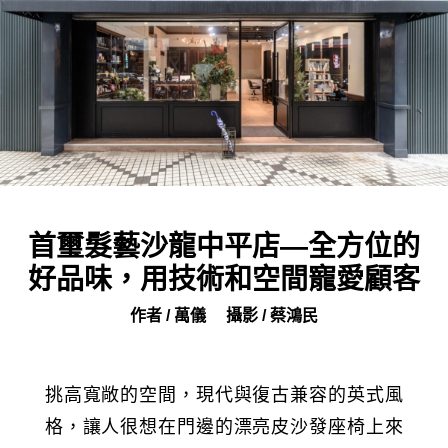
首璽髮藝沙龍中平店—全方位的
好品味，用技術和空間寵愛顧客
作者 / 萬儀
攝影 / 蔡鴻民
挑高寬敞的空間，現代與復古兼容的英式風
格，讓人很想在門邊的漂亮皮沙發座椅上來