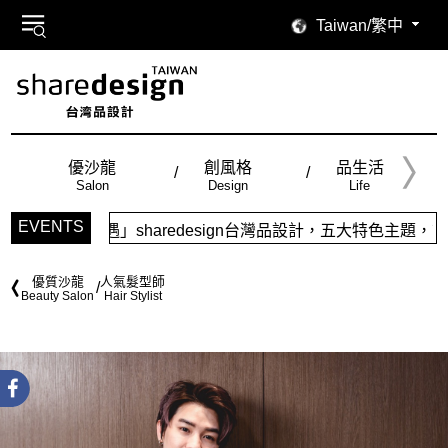
Taiwan/繁中
優沙龍
創風格
品生活
Salon
Design
Life
EVENTS
aredesign台灣品設計，五大特色主題，簡潔視覺配色，帶給
優質沙龍
人氣髮型師
Beauty Salon
Hair Stylist