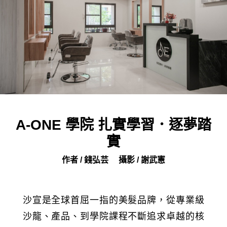
A-ONE 學院 扎實學習．逐夢踏
實
作者 / 錢弘芸
攝影 / 謝武憲
沙宣是全球首屈一指的美髮品牌，從專業級
沙龍、產品、到學院課程不斷追求卓越的核