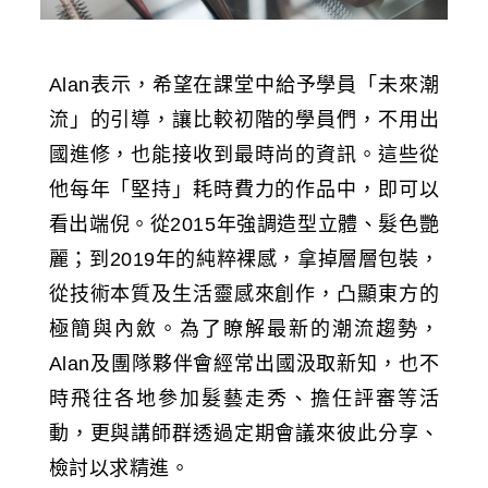
Alan表示，希望在課堂中給予學員「未來潮
流」的引導，讓比較初階的學員們，不用出
國進修，也能接收到最時尚的資訊。這些從
他每年「堅持」耗時費力的作品中，即可以
看出端倪。從2015年強調造型立體、髮色艷
麗；到2019年的純粹裸感，拿掉層層包裝，
從技術本質及生活靈感來創作，凸顯東方的
極簡與內斂。為了瞭解最新的潮流趨勢，
Alan及團隊夥伴會經常出國汲取新知，也不
時飛往各地參加髮藝走秀、擔任評審等活
動，更與講師群透過定期會議來彼此分享、
檢討以求精進。