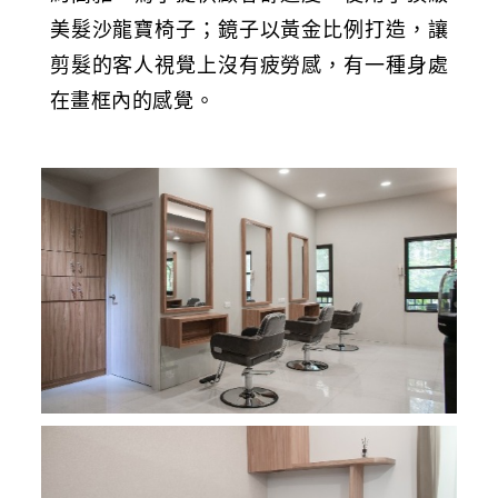
美髮沙龍寶椅子；鏡子以黃金比例打造，讓
剪髮的客人視覺上沒有疲勞感，有一種身處
在畫框內的感覺。