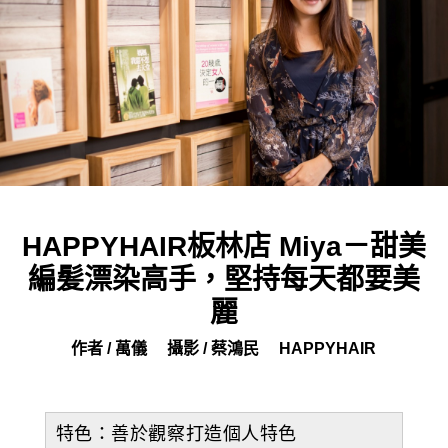
HAPPYHAIR板林店 Miya－甜美
編髪漂染高手，堅持每天都要美
麗
作者 / 萬儀
攝影 / 蔡鴻民
HAPPYHAIR
特色：善於觀察打造個人特色