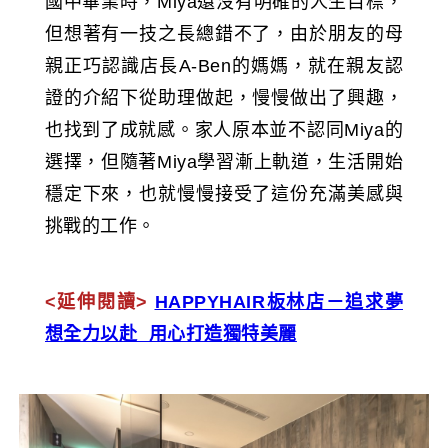
國中畢業時，Miya還沒有明確的人生目標，
但想著有一技之長總錯不了，由於朋友的母
親正巧認識店長A-Ben的媽媽，就在親友認
證的介紹下從助理做起，慢慢做出了興趣，
也找到了成就感。家人原本並不認同Miya的
選擇，但隨著Miya學習漸上軌道，生活開始
穩定下來，也就慢慢接受了這份充滿美感與
挑戰的工作。
<延伸閱讀>
HAPPYHAIR板林店－追求夢
想全力以赴 用心打造獨特美麗