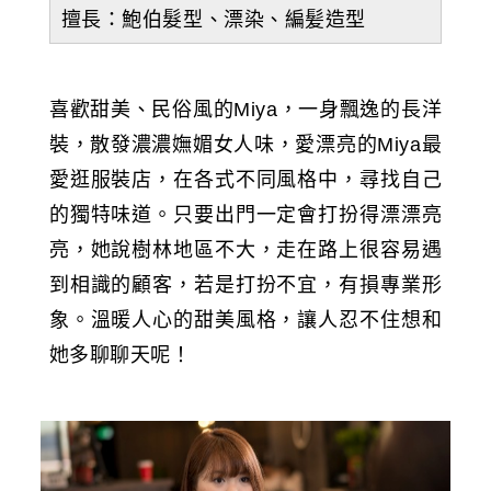
擅長：鮑伯髮型、漂染、編髪造型
喜歡甜美、民俗風的Miya，一身飄逸的長洋
裝，散發濃濃嫵媚女人味，愛漂亮的Miya最
愛逛服裝店，在各式不同風格中，尋找自己
的獨特味道。只要出門一定會打扮得漂漂亮
亮，她說樹林地區不大，走在路上很容易遇
到相識的顧客，若是打扮不宜，有損專業形
象。溫暖人心的甜美風格，讓人忍不住想和
她多聊聊天呢！