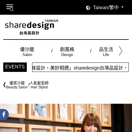
Taiwan/繁中
優沙龍
創風格
品生活
Salon
Design
Life
EVENTS
味設計，美好相遇」sharedesign台灣品設計，五大特色主題
優質沙龍
人氣髮型師
Beauty Salon
Hair Stylist