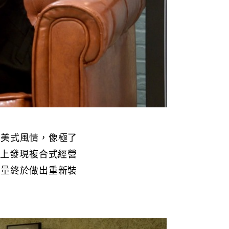
溢美式風情，像極了
加上發現複合式經營
思量終於做出重新裝