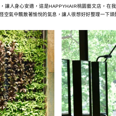
，讓人身心安適，這是HAPPYHAIR桃園藝文店，在
怪空氣中飄散著愉悅的氣息，讓人很想好好整理一下頭