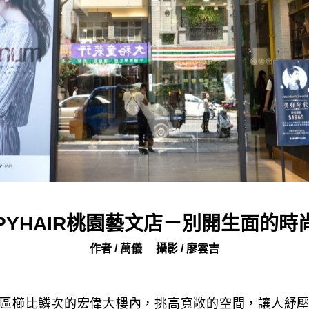
PPYHAIR桃園藝文店－別開生面的時
作者 / 萬儀
攝影 / 廖雲吉
區櫛比鱗次的宏偉大樓內，挑高寬敞的空間，讓人紓