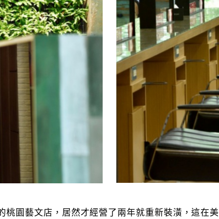
幕的桃園藝文店，居然才經營了兩年就重新裝潢，這在