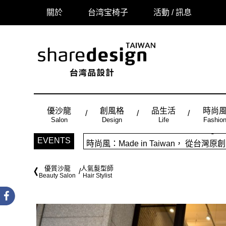
關於
台湾宝椅子
活動 / 訊息
優沙龍
創風格
品生活
時尚
Salon
Design
Life
Fashio
「品味設計，美好相遇」sharedes
EVENTS
時尚風：Made in Taiwan， 
優質沙龍
人氣髮型師
Beauty Salon
Hair Stylist