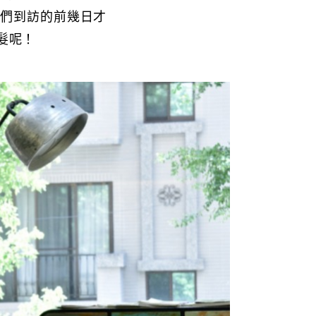
我們到訪的前幾日才
髮呢！