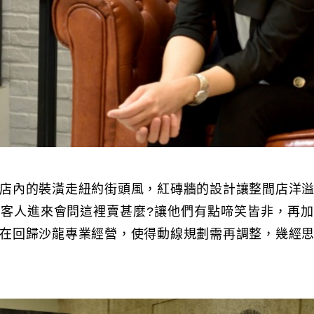
店內的裝潢走紐約街頭風，紅磚牆的設計讓整間店洋
客人進來會問這裡賣甚麼?讓他們有點啼笑皆非，再
在回歸沙龍專業經營，使得動線規劃需再調整，幾經