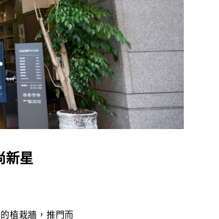
尚新星
壓的植栽牆，推門而