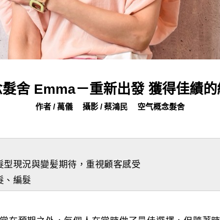
髮舍 Emma－重新出發 獲得佳績
作者 / 萬儀
攝影 / 蔡鴻民
空气概念髮舍
髮型現況與變髪期待，重視顧客感受
髮、編髮