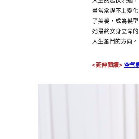
人生的起伏際遇，
畫常常趕不上變化
了美髮，成為髮型
她最終安身立命的
人生奮鬥的方向。
<延伸閱讀>
空气