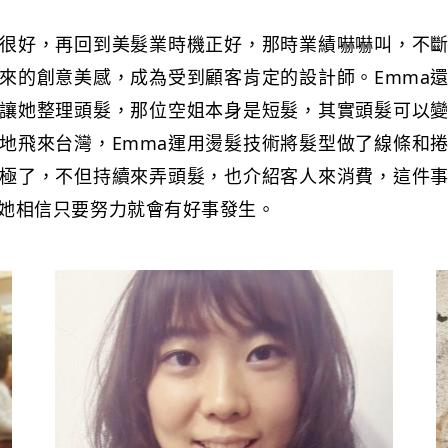
氣很好，再回到美髮業時機正好，那時業績嚇嚇叫，不
來的創意美感，成為受到顧客肯定的設計師。Emma
讓她整理頭髮，那位空姐本身是短髮，其實頭髮可以
地飛來台灣，Emma運用燙髮技術將髮型做了線條和
極了，不但持續來弄頭髮，也介紹客人來消費，這件事
她相信只要努力就會有好事發生。