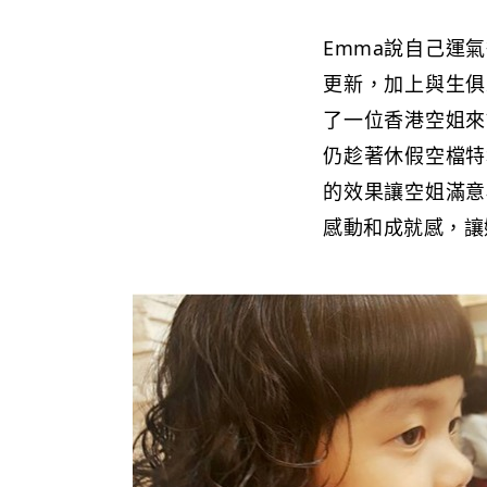
Emma說自己運
更新，加上與生俱
了一位香港空姐來
仍趁著休假空檔特
的效果讓空姐滿意
感動和成就感，讓