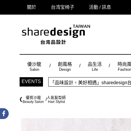
關於
台湾宝椅子
活動 / 訊息
優沙龍
創風格
品生活
時尚
Salon
Design
Life
Fashio
「品味設計，美好相遇」sharedes
EVENTS
時尚風：Made in Taiwan， 
優質沙龍
人氣髮型師
Beauty Salon
Hair Stylist