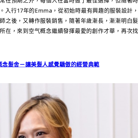
常在預期之外，每個人在當時做了最佳選擇，但隨著
。入行17年的Emma，從初始時最有興趣的服裝設計
師之後，又轉作服裝銷售，隨著年歲漸長，漸漸明白
所在，來到空气概念繼續發揮最愛的創作才華，再次
概念髮舍－讓美髮人感覺驕傲的經營典範