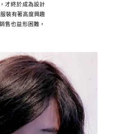
久，才終於成為設計
對服裝有著高度興趣
銷售也益形困難，