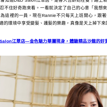
，她會知道D&D Salon江翠店，是客人告訴她在雙十路
忍不住好奇跑來看。一看就決定了自己的心意「我想
為這裡的一員，現在Rannie不只每天上班開心，跟
適的環境中享受變髮、護髮的樂趣，真像是天上掉下來
D Salon江翠店—金色魅力華麗現身，體驗精品沙龍的好