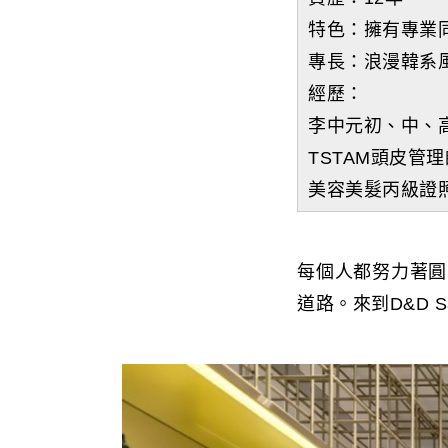
特色：擁有專業
專長：浪漫韓系
經歷：
李中元初、中、
TSTAM頭皮管
美容美髮丙級證
每個人都努力著圓
道路。來到D&D 