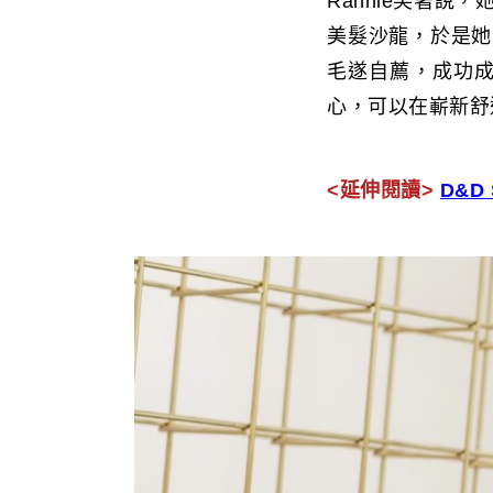
Rannie笑著說
美髮沙龍，於是她
毛遂自薦，成功成
心，可以在嶄新舒
<延伸閱讀>
D&