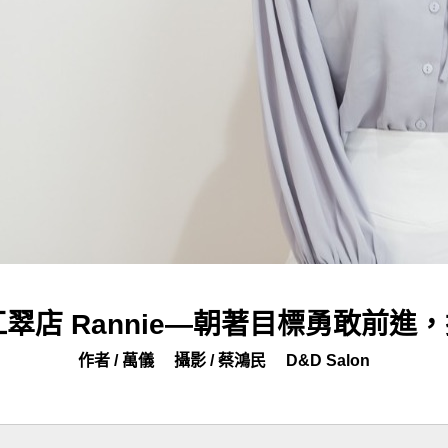
on江翠店 Rannie—朝著目標勇敢前
作者 / 萬儀
攝影 / 蔡鴻民
D&D Salon