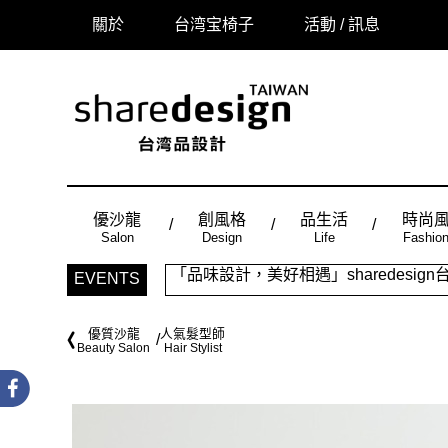
關於
台湾宝椅子
活動 / 訊息
優沙龍
創風格
品生活
時尚
Salon
Design
Life
Fashio
「品味設計，美好相遇」sharedes
EVENTS
時尚風：Made in Taiwan， 
優質沙龍
人氣髮型師
Beauty Salon
Hair Stylist