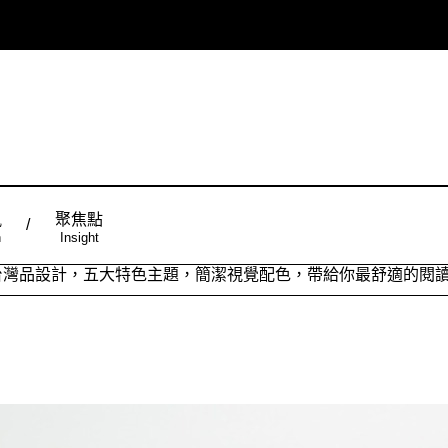
風
聚焦點
n
Insight
ign台灣品設計，五大特色主題，簡潔視覺配色，帶給你最舒適的閱
從台灣原創時尚，領略潮流趨勢，體現個人穿搭品味。