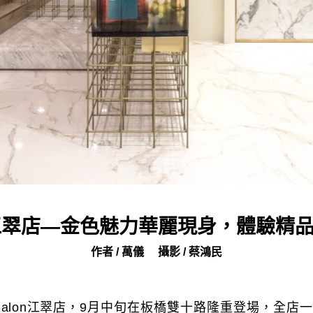
lon江翠店—金色魅力華麗現身，體驗精
作者 / 萬儀
攝影 / 蔡鴻民
 Salon江翠店，9月中旬在板橋雙十路隆重登場，全店