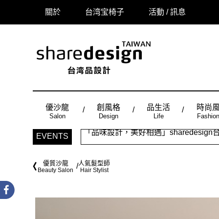
關於
台湾宝椅子
活動 / 訊息
優沙龍
創風格
品生活
時尚
Salon
Design
Life
Fashio
「品味設計，美好相遇」sharedes
EVENTS
時尚風：Made in Taiwan， 
優質沙龍
人氣髮型師
Beauty Salon
Hair Stylist