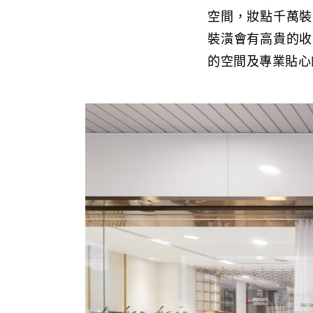
空間，妝點千萬裝
裝潢會有高貴的收
的空間及專業貼心