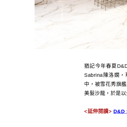
猶記今年春夏D&
Sabrina陳
中，被雪花秀旗艦
美髮沙龍，於是以金
<延伸閱讀>
D&D