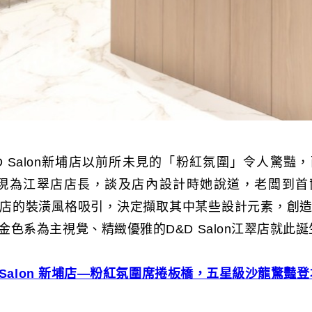
D Salon新埔店以前所未見的「粉紅氛圍」令人驚豔
洛嫻，現為江翠店店長，談及店內設計時她說道，老闆到
店的裝潢風格吸引，決定擷取其中某些設計元素，創
色系為主視覺、精緻優雅的D&D Salon江翠店就此誕
 Salon 新埔店—粉紅氛圍席捲板橋，五星級沙龍驚豔登