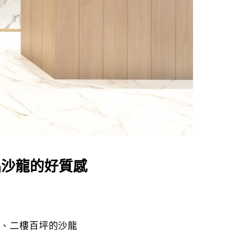
品沙龍的好質感
一、二樓百坪的沙龍