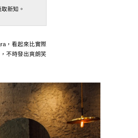
汲取新知。
ra，看起來比實際
絕，不時發出爽朗笑