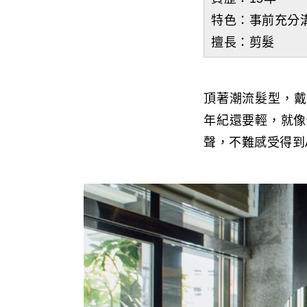
特色：事前充分
擅長：剪髮
頂著潮流髮型，戴
年紀還要輕，就像
聲，不難感受得到