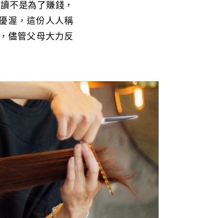
半讀不是為了賺錢，
分優渥，這份人人稱
，儘管父母大力反