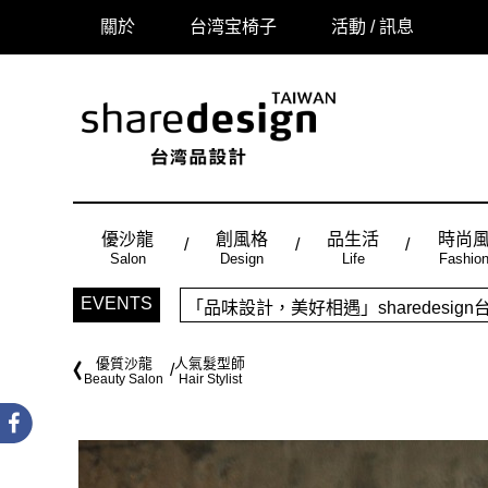
關於
台湾宝椅子
活動 / 訊息
優沙龍
創風格
品生活
時尚
Salon
Design
Life
Fashio
「品味設計，美好相遇」sharedes
EVENTS
時尚風：Made in Taiwan， 
優質沙龍
人氣髮型師
Beauty Salon
Hair Stylist