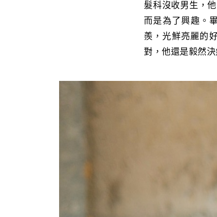
髮科沒收男生，他
而是為了興趣。畢
羨，光鮮亮麗的
對，他還是毅然決