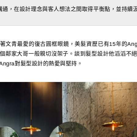
溝通，在設計理念與客人想法之間取得平衡點，並持續
著文青最愛的復古圓框眼鏡，美髮資歷已有15年的Ang
個鄰家大哥一般親切沒架子。談到髮型設計他滔滔不
Angra對髮型設計的熱愛與堅持。