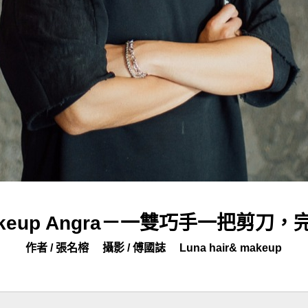
& makeup Angra－一雙巧手一把剪
作者 / 張名榕
攝影 / 傅國誌
Luna hair& makeup