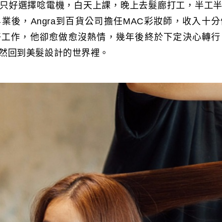
只好選擇唸電機，白天上課，晚上去髮廊打工，半工
業後，Angra到百貨公司擔任MAC彩妝師，收入十
好工作，他卻愈做愈沒熱情，幾年後終於下定決心轉行
然回到美髮設計的世界裡。