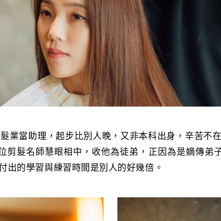
美髮業當助理，起步比別人晚，又非本科出身，辛苦不
被一位剪髮名師慧眼相中，收他為徒弟，正因為是嫡傳弟子，
付出的學習與練習時間是別人的好幾倍。