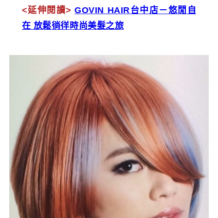
<延伸閱讀>
GOVIN HAIR台中店－悠閒自
在 放鬆徜徉時尚美髮之旅