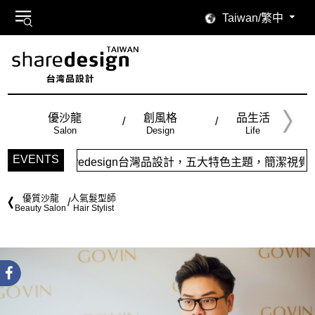
Taiwan/繁中
優沙龍
創風格
品生活
Salon
Design
Life
EVENTS
n台灣品設計，五大特色主題，簡潔視覺配色，帶給你最舒適的閱讀感
優質沙龍
人氣髮型師
Beauty Salon
Hair Stylist