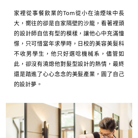
家裡從事餐飲業的Tom從小在油煙味中長
大，嚮往的卻是自家隔壁的沙龍，看著裡頭
的設計師自信有型的模樣，讓他心中充滿憧
憬，只可惜當年求學時，日校的美容美髮科
不收男學生，他只好選唸機械系，儘管如
此，卻沒有澆熄他對髮型設計的熱情，最終
還是踏進了心心念念的美髮產業，圓了自己
的設計夢。