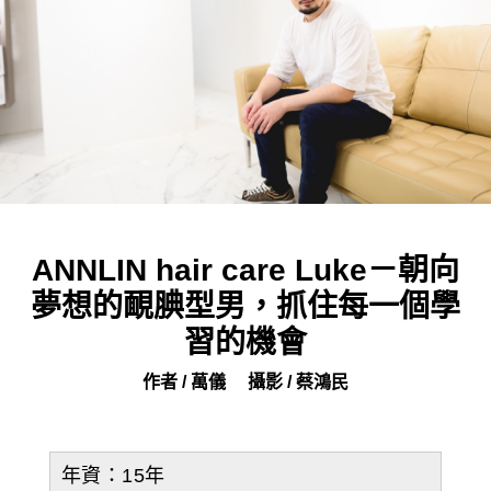
ANNLIN hair care Luke－朝向
夢想的靦腆型男，抓住每一個學
習的機會
作者 / 萬儀
攝影 / 蔡鴻民
年資：15年