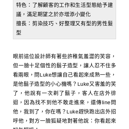
特色：了解顧客的工作和生活型態給予建
議，滿足期望之於亦增添小變化
擅長：剪染技巧、好整理又有型的男性髮
型
眼前這位設計師有著些許稚氣羞澀的笑容，
但一臉十足個性的鬍子造型，讓人忍不住多
看兩眼，問Luke想讓自己看起來成熟一些，
是他鬍子造型的小心機嗎？Luke又害羞的笑
了，他說有一次剃了鬍子，客人在店外徘
迴，因為找不到他不敢走進來，還傳line問
他，我到了，你在嗎？Luke趕快跑出店外招
呼他，對方一臉狐疑地對著他說：你看起來