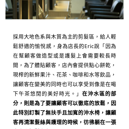
採用大地色系與木質為主的剪髮區，給人輕
鬆舒適的愉悅感，身為店長的Eric說「因為
在幫顧客做造型或是護髮上會需要較長時
間，為了體貼顧客，店內會提供點心餅乾，
現榨的新鮮果汁、花茶、咖啡和水等飲品，
讓顧客在變美的同時也可以享受到像是在喝
下午茶悠閒的美好時光。」
在沖水區的部
分，則是為了要讓顧客可以徹底的放鬆，因
此特別訂製了無扶手且加寬的沖水椅，讓顧
客再清潔髮絲與護理的時候，彷彿躺在一張