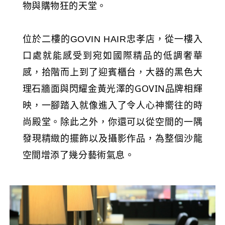
物與購物狂的天堂。
位於二樓的
，從一樓入
GOVIN HAIR忠孝店
口處就能感受到宛如國際精品的低調奢華
感，拾階而上到了迎賓櫃台，大器的黑色大
理石牆面與閃耀金黃光澤的GOVIN品牌相輝
映，一腳踏入就像進入了令人心神嚮往的時
尚殿堂。除此之外，你還可以從空間的一隅
發現精緻的擺飾以及攝影作品，為整個沙龍
空間增添了幾分藝術氣息。