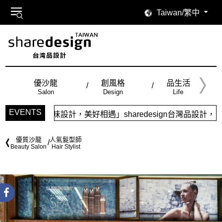
Taiwan/繁中
優沙龍
創風格
品生活
Salon
Design
Life
EVENTS
味設計，美好相遇」sharedesign台灣品設計，五大特色主
優質沙龍
人氣髮型師
Beauty Salon
Hair Stylist