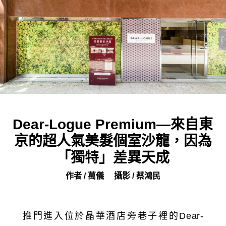
Dear-Logue Premium—來自東
京的超人氣美髮個室沙龍，因為
「獨特」差異天成
作者 / 萬儀
攝影 / 蔡鴻民
推門進入位於晶華酒店旁巷子裡的Dear-