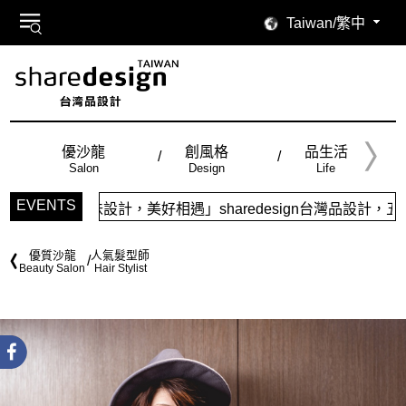
Taiwan/繁中
優沙龍
創風格
品生活
Salon
Design
Life
EVENTS
品味設計，美好相遇」sharedesign台灣品設計，五大特色
優質沙龍
人氣髮型師
Beauty Salon
Hair Stylist