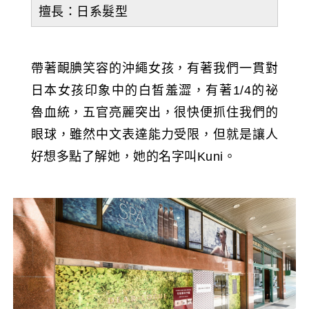
擅長：日系髮型
帶著靦腆笑容的沖繩女孩，有著我們一貫對
日本女孩印象中的白皙羞澀，有著1/4的祕
魯血統，五官亮麗突出，很快便抓住我們的
眼球，雖然中文表達能力受限，但就是讓人
好想多點了解她，她的名字叫Kuni。