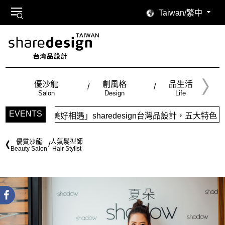
Taiwan/繁中
優沙龍
創風格
品生活
Salon
Design
Life
EVENTS
遇」sharedesign台灣品設計，五大特色主題，簡潔視覺配
優質沙龍
人氣髮型師
Beauty Salon
Hair Stylist