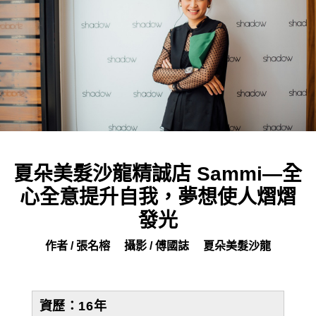
夏朵美髮沙龍精誠店 Sammi—全
心全意提升自我，夢想使人熠熠
發光
作者 / 張名榕
攝影 / 傅國誌
夏朵美髮沙龍
資歷：
16
年