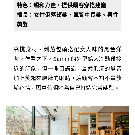
特色：親和力佳，提供顧客穿搭建議
擅長：女性俐落短髮、氣質中長髮、男性
剪髮
高挑身材、俐落包頭搭配女人味的黑色洋
裝，乍看之下，Sammi的外型給人冷豔難接
近的印象，但一開口講話，溫柔低沉的嗓音
加上笑起來瞇瞇的眼睛，讓顧客不知不覺放
鬆心情，願意信賴她為自己打造完美髮型。