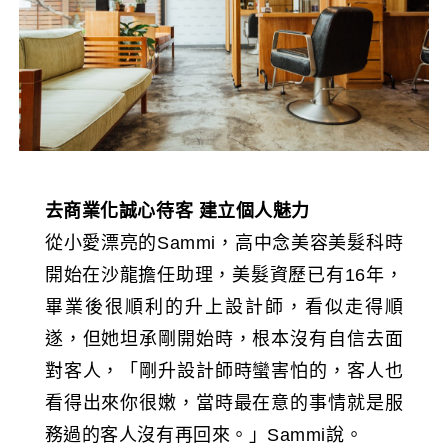
去商業化誠心待客
建立個人魅力
從小愛漂亮的Sammi，高中念美容美髮科時
開始在沙龍擔任助理，美髮資歷已有16年，
畢業後很順利的升上設計師，看似走得順
遂，但她坦承剛開始時，根本沒有自信去面
對客人，「剛升設計師時蠻害怕的，客人也
看得出來你很嫩，當時最在意的事情就是服
務過的客人沒有再回來。」Sammi說。