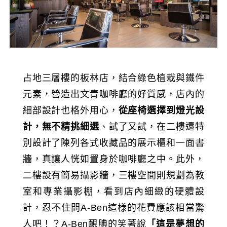
占地三層樓的板林店，結合綠色植栽與鐵件
元素，營造出文青咖啡廳的好質感，店內的
細部設計也格外用心，
從座椅選擇到燈光設
計，無不精挑細選
、試了又試，在二樓還特
別設計了陳列各式收藏品的展示櫃和一面書
牆，真讓人恍如置身於咖啡廳之中。此外，
二樓設有簡易攝影牆，三樓空間則規劃為教
室和專業攝影棚，看到店內細緻的硬體設
計，忍不住問A-Ben這樣的花費應該相當驚
人吧！？A-Ben靦腆的笑著說
「這是夢想的