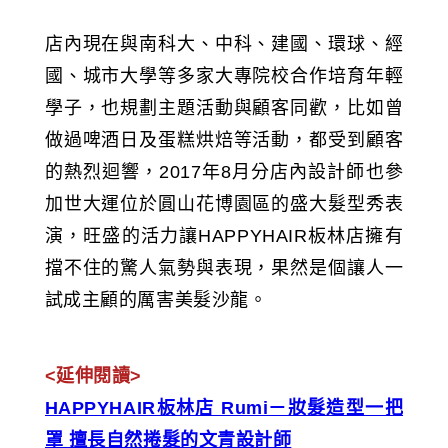
店內現在與南科大、中科、建國、環球、經
國、城市大學等多家大專院校合作培育年輕
學子，也規劃主題活動與顧客同歡，比如曾
做過啤酒日及蛋糕烘焙等活動，都受到顧客
的熱烈迴響，2017年8月分店內設計師也參
加世大運位於圓山花博園區的盛大髮型秀表
演，旺盛的活力讓HAPPYHAIR板林店擁有
擋不住的驚人氣勢與表現，果然是個讓人一
試成主顧的厲害美髮沙龍。
<延伸閱讀>
HAPPYHAIR板林店 Rumi－妝髮造型一把
罩 擅長自然捲髮的文青設計師