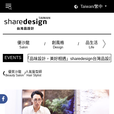
Taiwan/繁中
優沙龍
創風格
品生活
Salon
Design
Life
EVENTS
「品味設計，美好相遇」sharedesign台灣品設計，五
優質沙龍
人氣髮型師
Beauty Salon
Hair Stylist