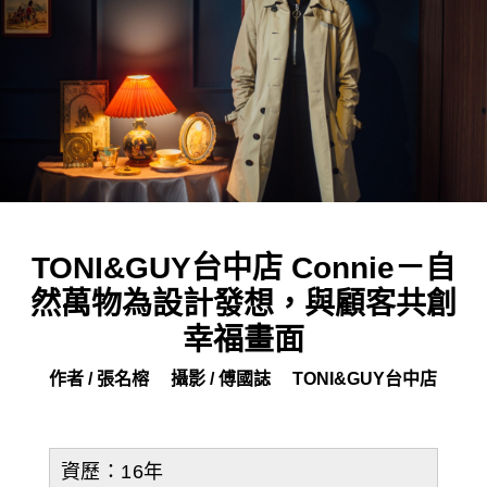
TONI&GUY台中店 Connie－自
然萬物為設計發想，與顧客共創
幸福畫面
作者 / 張名榕
攝影 / 傅國誌
TONI&GUY台中店
資歷：16年