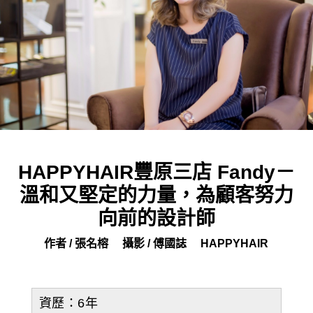
HAPPYHAIR豐原三店 Fandy－
溫和又堅定的力量，為顧客努力
向前的設計師
作者 / 張名榕
攝影 / 傅國誌
HAPPYHAIR
資歷：6年