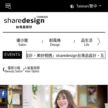
Taiwan/繁中
優沙龍
創風格
品生活
Salon
Design
Life
EVENTS
，美好相遇」sharedesign台灣品設計，五大特色主題，簡
優質沙龍
人氣髮型師
Beauty Salon
Hair Stylist