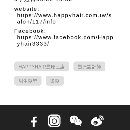
website:
https://www.happyhair.com.tw/s
alon/117/info
Facebook:
https://www.facebook.com/Happ
yhair3333/
HAPPYHAIR豐原三店
豐原設計師
男生髮型
燙髮