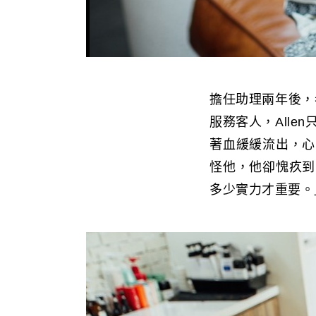
擔任助理兩年後，
服務客人，All
著血緩緩流出，心
怪他，他卻愧疚到
多少實力才重要。」