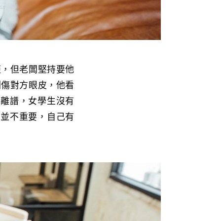
拒，但老闆堅持要他
劃傷對方眼皮，他看
太離譜，女學生沒有
銜並不重要，自己有