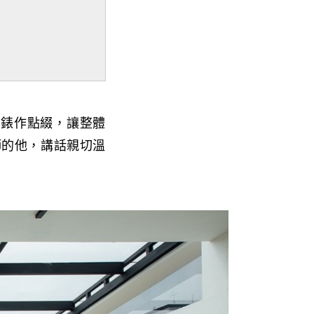
手錶作點綴，讓整體
師的他，講話親切溫