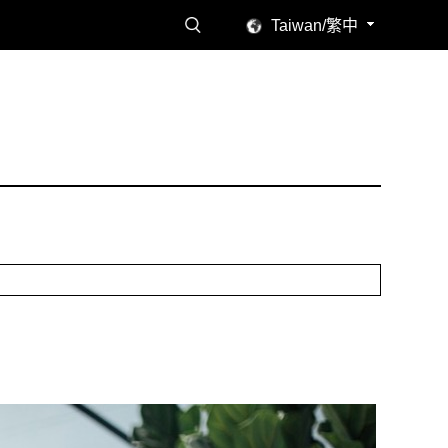
Taiwan/繁中
讀感受。