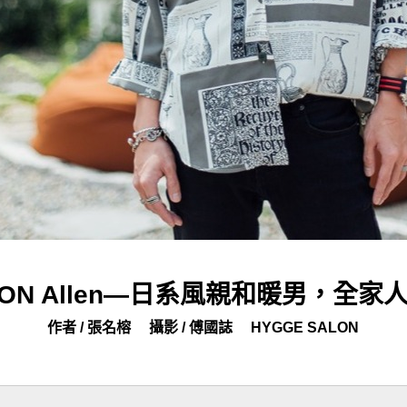
ALON Allen—日系風親和暖男，全
作者 / 張名榕
攝影 / 傅國誌
HYGGE SALON