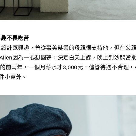
興趣不畏吃苦
對造型設計感興趣，曾從事美髮業的母親很支持他，但在父
Allen因為一心想圓夢，決定白天上課，晚上到沙龍當
前兩年，一個月薪水才3,000元，儘管待遇不合理，A
件小意外。