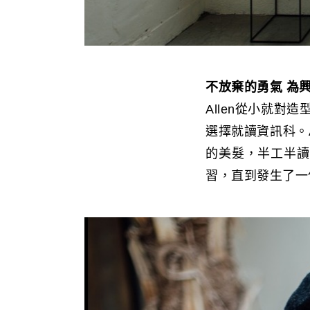
不放棄的勇氣 為
Allen從小就
選擇就讀資訊科。
的美髮，半工半讀的
習，直到發生了一