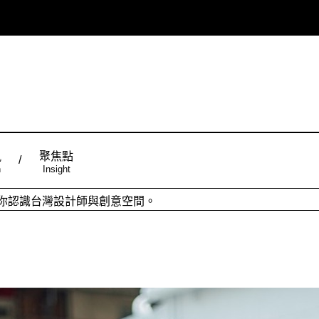
風
聚焦點
n
Insight
ign台灣品設計，五大特色主題，簡潔視覺配色，帶給你最舒適的閱
從台灣原創時尚，領略潮流趨勢，體現個人穿搭品味。
活的滋豐味富，擁抱台灣，熱愛生活。
你認識台灣設計師與創意空間。