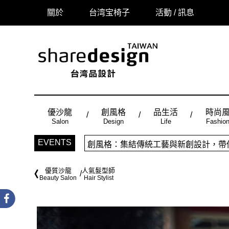
關於
台湾宝椅子
活動 / 訊息
優沙龍
創風格
品生活
時尚
Salon
Design
Life
Fashio
「品味設計，美好相遇」sharedes
時尚風：Made in Taiwan， 
品生活：賞玩在地的風土人情，咀嚼生
EVENTS
創風格：集結傳統工藝與新創設計，帶
優質沙龍
人氣髮型師
Beauty Salon
Hair Stylist