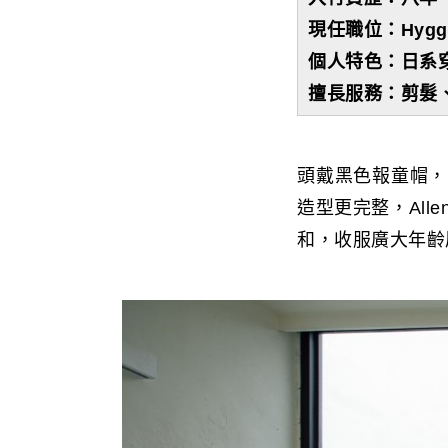
現任職位：Hyg
個人特色：日系
擅長服務：剪髮
頭戴黑色報童帽，
造型更完整，Al
和，收服廣大年齡