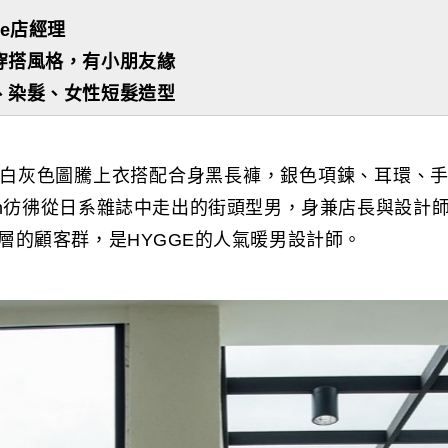
ge店經理
穿搭風格，有小朋友緣
、染髮、女性短髮造型
白灰色圖騰上衣搭配合身黑長褲，銀色項鍊、耳環、
len彷彿從日系雜誌中走出的街頭型男，身兼店長與設計
層的顧客群，是HYGGE的人氣暖男設計師。