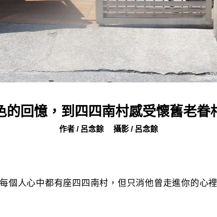
色的回憶，到四四南村感受懷舊老眷
作者 / 呂念餘
攝影 / 呂念餘
每個人心中都有座四四南村，但只消他曾走進你的心