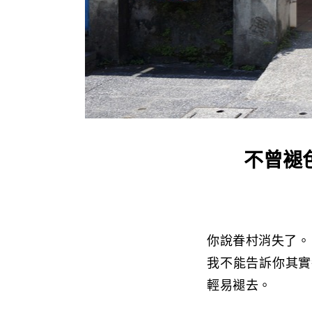
不曾褪
你說眷村消失了。
我不能告訴你其實
輕易褪去。