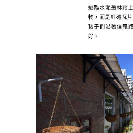
逃離水泥叢林踏
物，而是紅磚瓦片
孩子們沿著信義
好。