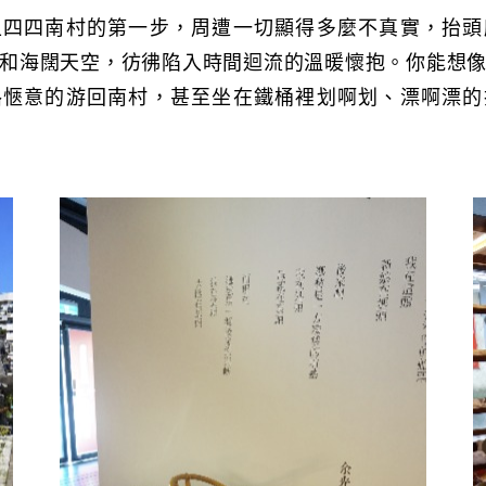
上四四南村的第一步，周遭一切顯得多麼不真實，抬頭
和海闊天空，彷彿陷入時間迴流的溫暖懷抱。你能想
路愜意的游回南村，甚至坐在鐵桶裡划啊划、漂啊漂的