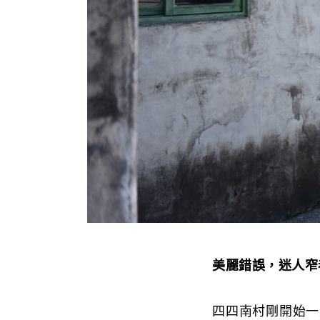
美麗錯誤，迷人窄
四四南村剛開始一