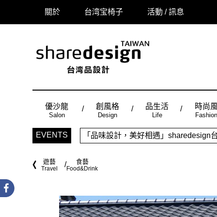
關於
台湾宝椅子
活動 / 訊息
優沙龍
創風格
品生活
時尚
Salon
Design
Life
Fashio
「品味設計，美好相遇」sharedes
EVENTS
時尚風：Made in Taiwan， 
遊藝
食藝
Travel
Food&Drink