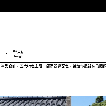
風
聚焦點
n
Insight
ign台灣品設計，五大特色主題，簡潔視覺配色，帶給你最舒適的閱
從台灣原創時尚，領略潮流趨勢，體現個人穿搭品味。