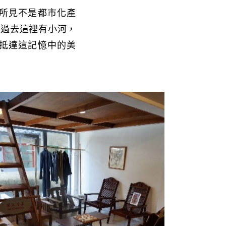
所見不是都市化產
像過去這裡有小河，
抵達這記憶中的美