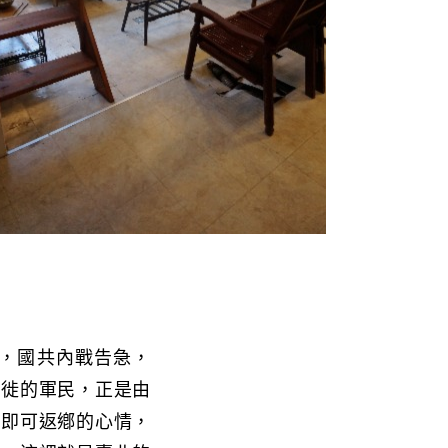
底，國共內戰告急，
遷徙的軍民，正是由
載即可返鄕的心情，