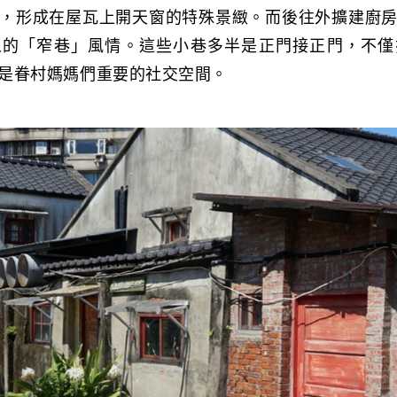
，形成在屋瓦上開天窗的特殊景緻。而後往外擴建廚
人的「窄巷」風情。這些小巷多半是正門接正門，不僅
是眷村媽媽們重要的社交空間。