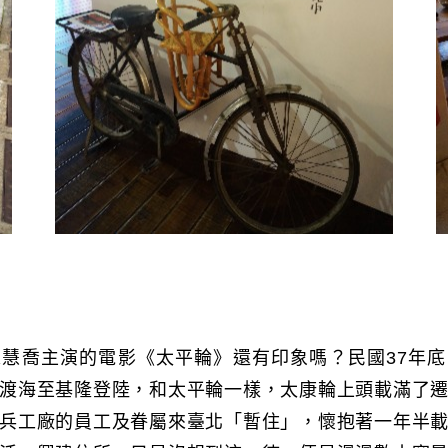
慧喬主演的電影《太平輪》還有印象嗎？民國37年
渡海至基隆登陸，和太平輪一樣，太康輪上頭載滿了
兵工廠的員工及眷屬來臺北「暫住」，懷抱著一年半