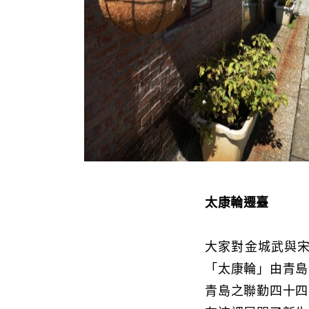
太康輪遷臺
大家對金城武與宋
「太康輪」由青島
青島之聯勤四十四