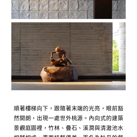
順著樓梯向下，跟隨著末端的光亮，眼前豁
然開朗，出現一處世外桃源。內向式的建築
景觀庭園裡，竹林、疊石、溪澗與清澈池水