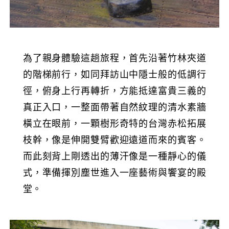
為了親身體驗這趟旅程，首先沿著竹林夾道
的階梯前行，如同拜訪山中隱士般的低調行
徑，俯身上行再轉折，方能抵達富貴三義的
真正入口，一整面帶著自然紋理的清水素牆
橫立在眼前，一顆樹形奇特的台灣赤松拓展
枝幹，像是伸開雙臂歡迎遠道而來的賓客。
而此刻背上剛透出的薄汗像是一種靜心的儀
式，準備揮別塵世進入一座藝術與饗宴的殿
堂。