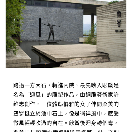
跨過一方大石，轉進內院，最先映入眼簾是
名為「迎風」的雕塑作品，由銅雕藝術家許
維忠創作，一位體態優雅的女子伸開柔美的
雙臂挺立於池中石上，像是徜徉風中，感受
微風輕輕吹過的自在。欣賞後迴身轉個彎，