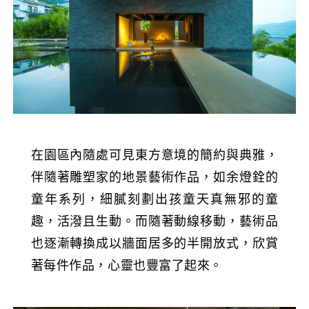
在園區內隨處可見東方意境的簡約與典雅，
伴隨著
雕塑家的地景藝術作品，如余燈銓的
童年系列，細膩刻劃出孩童天真無邪的童
趣，活潑且生動。而隨著動線移動，藝術品
也逐漸轉換成以牆面居多的半開放式，欣賞
著每件作品，心靈也豐富了起來。