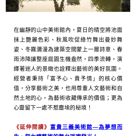
在幽靜的山中美術館內，夏日的晴空將池面
抹上艷麗色彩、秋風吹促綠竹舞出曼妙舞
姿、冬霧瀰漫為建築空間蒙上一層詩意、春
雨沛降讓整座庭園生機盎然，四季流轉，演
繹著迷人的景緻也詮釋出藝術的美好氛圍。
經營者秉持「富予心、貴予情」的核心價
值，分享藝術之美，也用尊重人文藝術和自
然土地的心，為藝術收藏傳承的價值；更為
心靈留下一處不惹塵埃的秘境！
《延伸閱讀》
富貴三義美術館—為夢想而