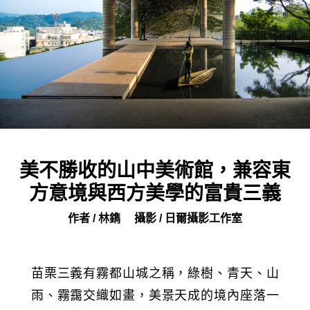
美不勝收的山中美術館，兼容東
方意境與西方美學的富貴三義
作者 / 林鐫
攝影 / 日爾攝影工作室
苗栗三義有霧都山城之稱，綠樹、青天、山
雨、霧靄交織如畫，美景天成的境內座落一