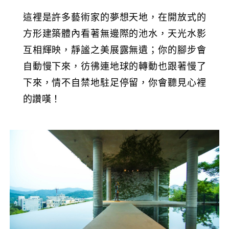
這裡是許多藝術家的夢想天地，在開放式的
方形建築體內看著無邊際的池水，天光水影
互相輝映，靜謐之美展露無遺；你的腳步會
自動慢下來，彷彿連地球的轉動也跟著慢了
下來，情不自禁地駐足停留，你會聽見心裡
的讚嘆！