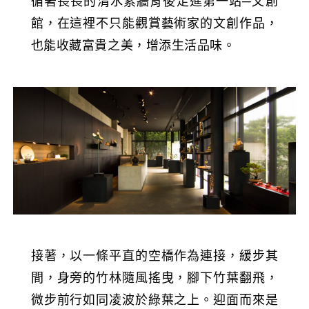
循著長長的清水素牆背後走進第一站─文創
館，在這裡不只能觀賞藝術家的文創作品，
也能收藏富貴之美，增添生活品味。
接著，以一條平直的空橋作為連接，緩步其
間，身旁的竹林隨風搖曳，腳下竹葉翻飛，
微步前行如同凌波於綠葉之上。迎面而來是