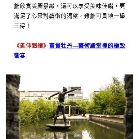
能欣賞美麗景緻，還可以享受美味佳餚，更
滿足了心靈對藝術的渴望，難能可貴地一舉
三得！
《延伸閱讀》
富貴牡丹—藝術殿堂裡的極致
饗宴