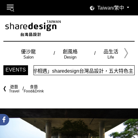
Taiwan/繁中
優沙龍
創風格
品生活
Salon
Design
Life
EVENTS
sharedesign台灣品設計，五大特色主題，簡潔視覺配色，
遊藝
食藝
Travel
Food&Drink