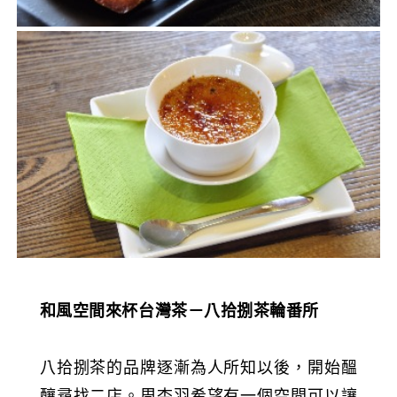
和風空間來杯台灣茶－八拾捌茶輪番所
八拾捌茶的品牌逐漸為人所知以後，開始醞
釀尋找二店。周杏羽希望有一個空間可以讓