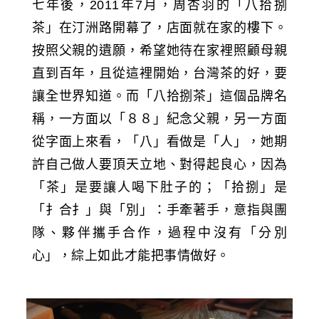
七年後，2011年7月，周杏羽的「八拾捌
茶」在汀洲路開幕了，店面就在家的樓下。
按照父親的遺願，希望她待在家裡照顧母親
直到百年，且從這裡開始，台灣茶的好，要
讓全世界知道。而「八拾捌茶」這個品牌名
稱，一方面以「８８」紀念父親，另一方面
從字面上來看，「八」看做是「人」，她期
許自己做人要頂天立地、對得起良心，因為
「茶」是要讓人喝下肚子的；「拾捌」是
「扌合扌」與「別」：手牽著手，意指與團
隊、夥伴攜手合作，過程中沒有「分別
心」，綜上如此才能把事情做好。