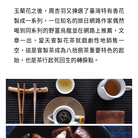
玉蘭花之後，周杏羽又揀選了臺灣特有香花
製成一系列，一位知名的旅日網路作家偶然
喝到同系列的野薑烏龍並在網路上推薦，文
章一出，當天窨製花茶就戲劇性地銷售一
空，這是窨製茶成為八拾捌茶重要特色的起
始，也是茶行起死回生的轉捩點。