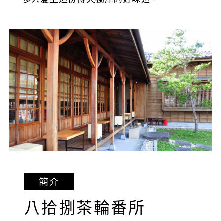
簡介
八拾捌茶輪番所