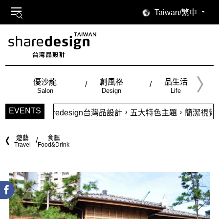
Taiwan/繁中
優沙龍
創風格
品生活
Salon
Design
Life
EVENTS
sign台灣品設計，五大特色主題，簡潔視覺配色，帶給你最舒適的閱
遊藝
食藝
Travel
Food&Drink