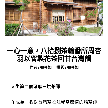
一心一意，八拾捌茶輪番所周杏
羽以窨製花茶回甘台灣韻
作者 / 鄭棽如
攝影 / 鄭棽如
人生第二個可能－烘茶師
在成為一名對台灣茶投注豐富感情的焙茶師