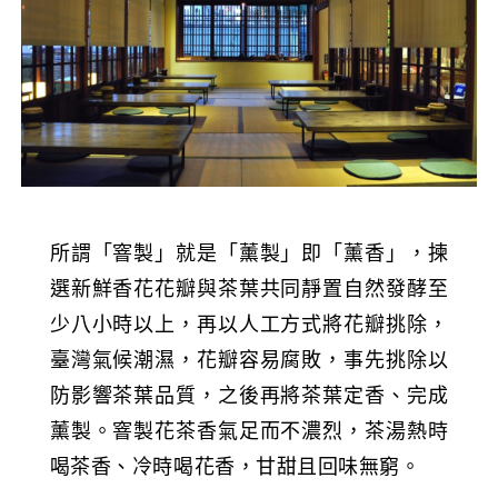
所謂「窨製」就是「薰製」即「薰香」，揀
選新鮮香花花瓣與茶葉共同靜置自然發酵至
少八小時以上，再以人工方式將花瓣挑除，
臺灣氣候潮濕，花瓣容易腐敗，事先挑除以
防影響茶葉品質，之後再將茶葉定香、完成
薰製。窨製花茶香氣足而不濃烈，茶湯熱時
喝茶香、冷時喝花香，甘甜且回味無窮。