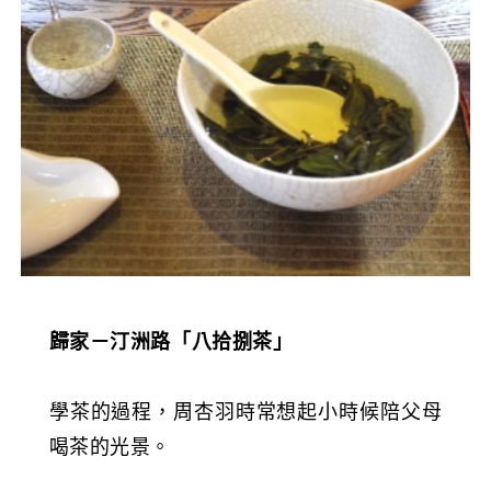
歸家－汀洲路「八拾捌茶」
學茶的過程，周杏羽時常想起小時候陪父母
喝茶的光景。