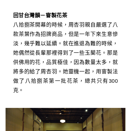
回甘台灣韻－窨製花茶
八拾捌茶開幕的時候，周杏羽親自嚴選了八
款茶葉作為招牌商品，但是一年下來生意慘
淡，幾乎難以延續。就在進退為難的時候，
她偶然從長輩那裡得到了一些玉蘭花。那是
供佛用的花，品質極佳，因為數量太多，就
將多的給了周杏羽。她靈機一起，用窨製法
做了八拾捌茶第一批花茶，總共只有300
克。